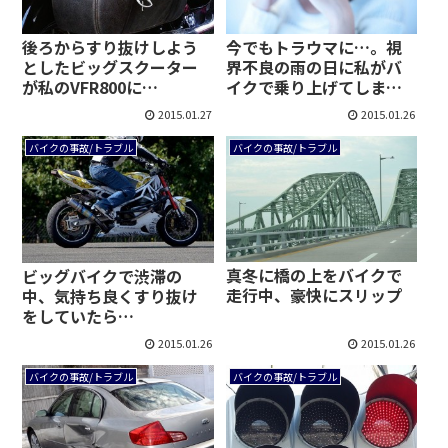
後ろからすり抜けしよう
今でもトラウマに…。視
としたビッグスクーター
界不良の雨の日に私がバ
が私のVFR800に…
イクで乗り上げてしまっ
たものとは？
2015.01.27
2015.01.26
バイクの事故/トラブル
バイクの事故/トラブル
真冬に橋の上をバイクで
ビッグバイクで渋滞の
走行中、豪快にスリップ
中、気持ち良くすり抜け
をしていたら…
2015.01.26
2015.01.26
バイクの事故/トラブル
バイクの事故/トラブル