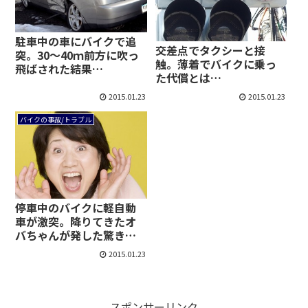
駐車中の車にバイクで追
交差点でタクシーと接
突。30～40ｍ前方に吹っ
触。薄着でバイクに乗っ
飛ばされた結果…
た代償とは…
2015.01.23
2015.01.23
バイクの事故/トラブル
停車中のバイクに軽自動
車が激突。降りてきたオ
バちゃんが発した驚きの
一言
2015.01.23
スポンサーリンク