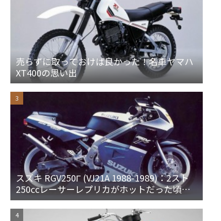
売らずに取っておけば良かった！名車ヤマハ
XT400の思い出
スズキ RGV250Γ (VJ21A 1988-1989)：2スト
250ccレーサーレプリカがホットだった頃の1
台