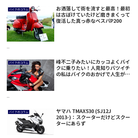
お洒落して街を流すと最高！最初
バイクのコラム
は古ぼけていたけど磨きまくって
復活した真っ赤なベスパP200
...
峰不二子みたいにカッコよくバイ
バイクのコラム
クに乗りたい！人見知りバツイチ
の私はバイクのおかげで人生が変
わりました。
...
ヤマハ TMAX530 (SJ12J
バイクのコラム
2013-)：スクーターだけどスクー
ターにあらず