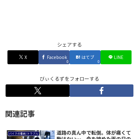
シェアする
X
Facebook
はてブ
LINE
0
0
びぃくるずをフォローする
関連記事
道路の真ん中で転倒。体が痛くて
バイクの事故/トラブル
動けない…。命を諦めた雨の日の