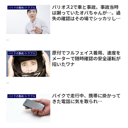
バリオス2で車と事故。事故当時
バイクの事故/トラブル
は謝っていたオバちゃんが…。過
失の確認はその場でシッカリしな
いとダメ
...
原付でフルフェイス着用、速度を
バイクの事故/トラブル
メーターで随時確認の安全運転が
招いたワナ
...
バイクで走行中、携帯に掛かって
バイクの事故/トラブル
きた電話に気を取られ…
...