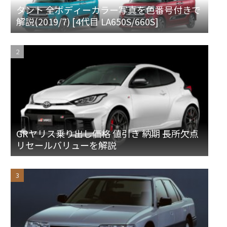
タント 全ボディーカラー写真を色番号付きで
解説(2019/7) [4代目 LA650S/660S]
GRヤリス乗り出し価格 値引き 納期 長所欠点
リセールバリューを解説