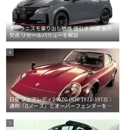
オーラニスモ乗り出し価格 値引き 納期 長所
欠点 リセールバリューを解説
日産 フェアレディ240ZG (S30 1971-1973)：
通称「Gノーズ」とオーバーフェンダーを装
備した特別なZ