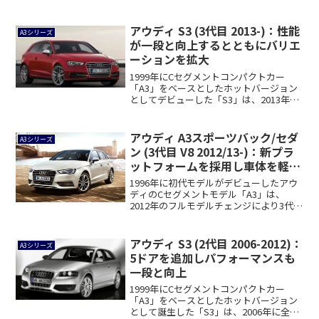
な...
アウディ S3 (3代目 2013-)：性能
A3シリーズ
が一段と向上するとともにバリエ
ーションを拡大
1999年にCセグメントコンパクトカー
「A3」をベースとしたホットバージョン
としてデビューした「S3」は、2013年に
7...
アウディ A3スポーツバック/セダ
A3シリーズ
ン (3代目 V8 2012/13-)：新プラ
ットフォームを採用し車体を軽量
化
1996年に初代モデルがデビューしたアウ
ディのCセグメントモデル「A3」は、
2012年のフルモデルチェンジにより3代目
と...
アウディ S3 (2代目 2006-2012)：
A3シリーズ
5ドアを追加しパフォーマンスも
一段と向上
1999年にCセグメントコンパクトカー
「A3」をベースとしたホットバージョン
として誕生した「S3」は、2006年に全面