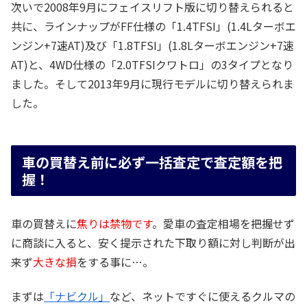
次いで2008年9月にフェイスリフト版に切り替えられると
共に、ラインナップがFF仕様の「1.4TFSI」(1.4Lターボエ
ンジン+7速AT)及び「1.8TFSI」(1.8Lターボエンジン+7速
AT)と、4WD仕様の「2.0TFSIクワトロ」の3タイプとなり
ました。そして2013年9月に現行モデルに切り替えられま
した。
車の買替え前に必ず一括査定で査定額を把
握！
車の買替えに
焦りは禁物です
。愛車の査定相場を把握せず
に商談に入ると、安く提示された下取り額に対し判断が出
来ず
大きな損
をする事に…。
まずは
「ナビクル」
など、ネットですぐに使えるクルマの