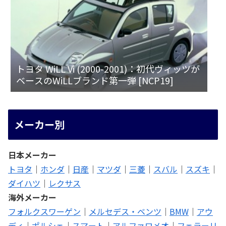
トヨタ WiLL Vi (2000-2001)：初代ヴィッツが
ベースのWiLLブランド第一弾 [NCP19]
メーカー別
日本メーカー
トヨタ
｜
ホンダ
｜
日産
｜
マツダ
｜
三菱
｜
スバル
｜
スズキ
｜
ダイハツ
｜
レクサス
海外メーカー
フォルクスワーゲン
｜
メルセデス・ベンツ
｜
BMW
｜
アウ
ディ
｜
ポルシェ
｜
スマート
｜
アルファロメオ
｜
フェラーリ