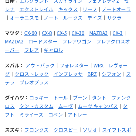
日産：
エルグランド
｜
スカイライン
｜
フェアレディZ
｜
セ
レナ
｜
エクストレイル
｜
キックス
｜
リーフ
｜
ノートオーラ
｜
オーラニスモ
｜
ノート
｜
ルークス
｜
デイズ
｜
サクラ
マツダ：
CX-60
｜
CX-8
｜
CX-5
｜
CX-30
｜
MAZDA3
｜
CX-3
｜
MAZDA2
｜
ロードスター
｜
フレアワゴン
｜
フレアクロスオ
ーバー
｜
フレア
｜
キャロル
スバル：
アウトバック
｜
フォレスター
｜
WRX
｜
レヴォー
グ
｜
クロストレック
｜
インプレッサ
｜
BRZ
｜
シフォン
｜
ス
テラ
｜
プレオプラス
ダイハツ：
ロッキー
｜
トール
｜
ブーン
｜
タント
｜
ファンク
ロス
｜
タントカスタム
｜
ムーヴ
｜
ムーヴ キャンバス
｜
タ
フト
｜
ミライース
｜
コペン
｜
アトレー
スズキ：
フロンクス
｜
クロスビー
｜
ソリオ
｜
スイフトスポ