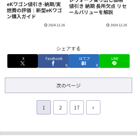
eKワゴン値引き-納期/実
値引き 納期 長所欠点 リセ
燃費の評価｜新型eKワゴ
ールバリューを解説
ン購入ガイド
2024.12.26
2024.12.26
シェアする
X
Facebook
はてブ
LINE
0
0
次のページ
次
1
2
17
へ