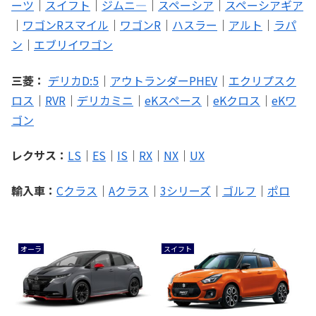
ーツ
｜
スイフト
｜
ジムニ―
｜
スペーシア
｜
スペーシアギア
｜
ワゴンRスマイル
｜
ワゴンR
｜
ハスラー
｜
アルト
｜
ラパ
ン
｜
エブリイワゴン
三菱：
デリカD:5
｜
アウトランダーPHEV
｜
エクリプスク
ロス
｜
RVR
｜
デリカミニ
｜
eKスペース
｜
eKクロス
｜
eKワ
ゴン
レクサス：
LS
｜
ES
｜
IS
｜
RX
｜
NX
｜
UX
輸入車：
Cクラス
｜
Aクラス
｜
3シリーズ
｜
ゴルフ
｜
ポロ
オーラ
スイフト