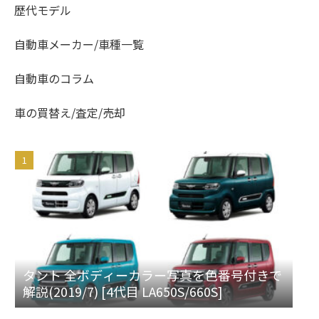
歴代モデル
自動車メーカー/車種一覧
自動車のコラム
車の買替え/査定/売却
タント 全ボディーカラー写真を色番号付きで
解説(2019/7) [4代目 LA650S/660S]