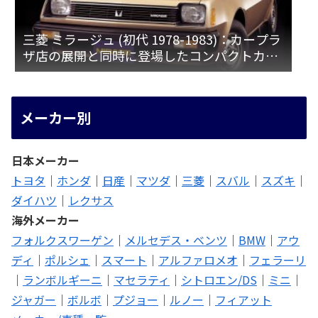
三菱 ミラージュ (初代 1978-1983)：カープラ
ザ店の展開と同時に登場したコンパクトカー
[A15♯]
メーカー別
日本メーカー
トヨタ
｜
ホンダ
｜
日産
｜
マツダ
｜
三菱
｜
スバル
｜
スズキ
｜
ダイハツ
｜
レクサス
海外メーカー
フォルクスワーゲン
｜
メルセデス・ベンツ
｜
BMW
｜
アウ
ディ
｜
ポルシェ
｜
スマート
｜
アルファロメオ
｜
フェラーリ
｜
ランボルギーニ
｜
マセラティ
｜
シトロエン/DS
｜
ミニ
｜
ジャガー
｜
ボルボ
｜
プジョー
｜
ルノー
｜
フィアット