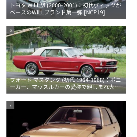
トヨタ WiLL Vi (2000-2001)：初代ヴィッツが
ベースのWiLLブランド第一弾 [NCP19]
フォード マスタング (初代 1964-1968)：ポニ
ーカー、マッスルカーの愛称で親しまれ大ヒ
ット