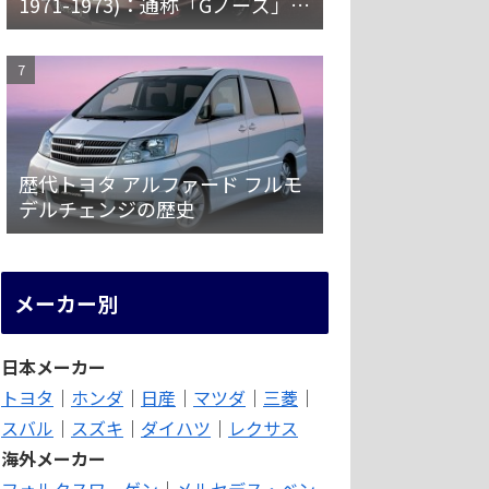
1971-1973)：通称「Gノーズ」と
オーバーフェンダーを装備した
特別なZ
歴代トヨタ アルファード フルモ
デルチェンジの歴史
メーカー別
日本メーカー
トヨタ
｜
ホンダ
｜
日産
｜
マツダ
｜
三菱
｜
スバル
｜
スズキ
｜
ダイハツ
｜
レクサス
海外メーカー
フォルクスワーゲン
｜
メルセデス・ベン