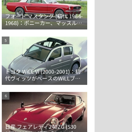
フォード マスタング (初代 1964-
1968)：ポニーカー、マッスルカ
ーの愛称で親しまれ大ヒット
トヨタ WiLL Vi (2000-2001)：初
代ヴィッツがベースのWiLLブラ
ンド第一弾 [NCP19]
日産 フェアレディ240ZG (S30