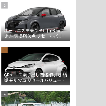
オーラニスモ乗り出し価格 値引
き 納期 長所欠点 リセールバリュ
ーを解説
GRヤリス乗り出し価格 値引き 納
期 長所欠点 リセールバリューを
解説