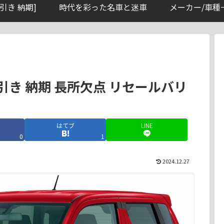
引き 納期]
時代を彩った名車と迷車
メーカー/車種
引き 納期 長所欠点 リセールバリ
はてブ
LINE
0
1
2024.12.27