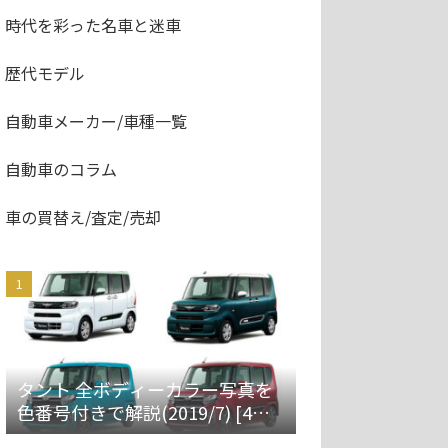
時代を彩った名車と迷車
歴代モデル
自動車メーカー/車種一覧
自動車のコラム
車の買替え/査定/売却
タント 全ボディーカラー写真を
色番号付きで解説(2019/7) [4代
目 LA650S/660S]