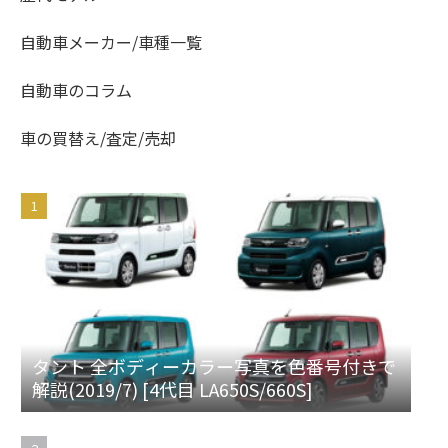
自動車メーカー/車種一覧
自動車のコラム
車の買替え/査定/売却
タント 全ボディーカラー写真を色番号付きで
解説(2019/7) [4代目 LA650S/660S]