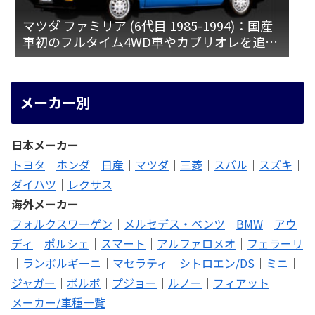
マツダ ファミリア (6代目 1985-1994)：国産
車初のフルタイム4WD車やカブリオレを追加
[BF]
メーカー別
日本メーカー
トヨタ
｜
ホンダ
｜
日産
｜
マツダ
｜
三菱
｜
スバル
｜
スズキ
｜
ダイハツ
｜
レクサス
海外メーカー
フォルクスワーゲン
｜
メルセデス・ベンツ
｜
BMW
｜
アウ
ディ
｜
ポルシェ
｜
スマート
｜
アルファロメオ
｜
フェラーリ
｜
ランボルギーニ
｜
マセラティ
｜
シトロエン/DS
｜
ミニ
｜
ジャガー
｜
ボルボ
｜
プジョー
｜
ルノー
｜
フィアット
メーカー/車種一覧