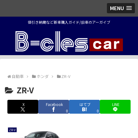
MENU
値引き納期など新車購入ガイド/旧車のアーガイブ
自動車
ホンダ
ZR-V
ZR-V
X
Facebook
はてブ
LINE
0
0
ZR-V