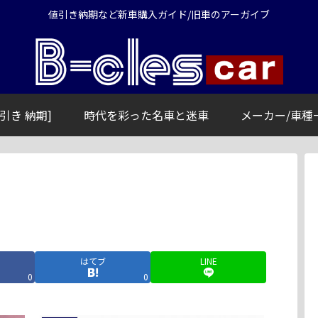
値引き納期など新車購入ガイド/旧車のアーガイブ
引き 納期]
時代を彩った名車と迷車
メーカー/車種
はてブ
LINE
0
0