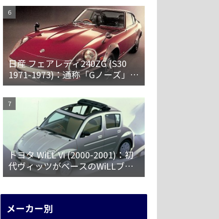
日産 フェアレディ240ZG (S30
1971-1973)：通称「Gノーズ」と
オーバーフェンダーを装備した
特別なZ
トヨタ WiLL Vi (2000-2001)：初
代ヴィッツがベースのWiLLブラ
ンド第一弾 [NCP19]
メーカー別