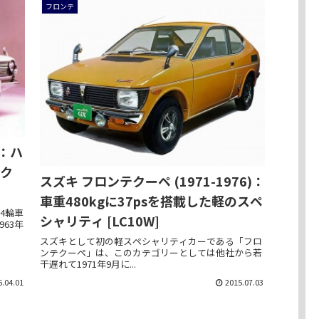
フロンテ
)：ハ
イク
スズキ フロンテクーペ (1971-1976)：
車重480kgに37psを搭載した軽のスペ
4輪車
シャリティ [LC10W]
63年
スズキとして初の軽スペシャリティカーである「フロ
ンテクーペ」は、このカテゴリーとしては他社から若
干遅れて1971年9月に...
6.04.01
2015.07.03