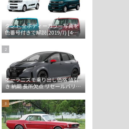
タント 全ボディーカラー写真を
色番号付きで解説(2019/7) [4代
目 LA650S/660S]
オーラニスモ乗り出し価格 値引
き 納期 長所欠点 リセールバリュ
ーを解説