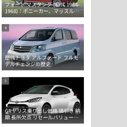
フォード マスタング (初代 1964-
1968)：ポニーカー、マッスルカ
ーの愛称で親しまれ大ヒット
歴代トヨタ アルファード フルモ
デルチェンジの歴史
GRヤリス乗り出し価格 値引き 納
期 長所欠点 リセールバリューを
解説