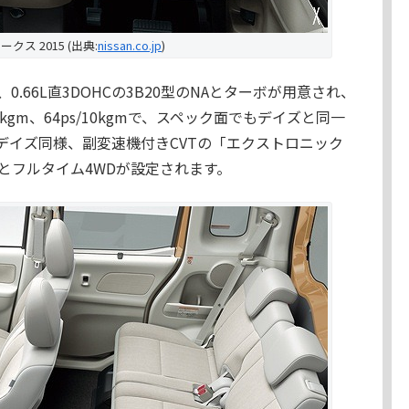
クス 2015 (出典:
nissan.co.jp
)
.66L直3DOHCの3B20型のNAとターボが用意され、
kgm、64ps/10kgmで、スペック面でもデイズと同一
デイズ同様、副変速機付きCVTの「エクストロニック
Fとフルタイム4WDが設定されます。