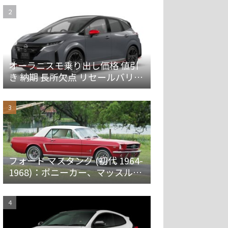
オーラニスモ乗り出し価格 値引
き 納期 長所欠点 リセールバリュ
ーを解説
フォード マスタング (初代 1964-
1968)：ポニーカー、マッスルカ
ーの愛称で親しまれ大ヒット