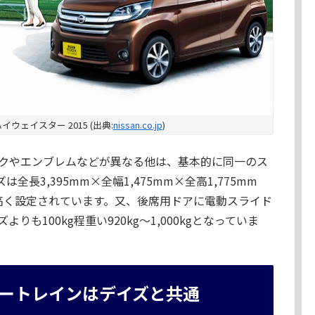
イウェイスター 2015 (出典:
nissan.co.jp
)
スクやエンブレムなどが異なる他は、基本的に同一のス
長3,395mm×全幅1,475mm×全高1,775mm
m高く設定されています。又、後席用ドアに電動スライド
も100kg程重い920kg～1,000kgとなっていま
ートレインはデイズと共通