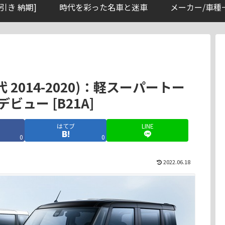
引き 納期]
時代を彩った名車と迷車
メーカー/車種
 2014-2020)：軽スーパートー
ュー [B21A]
はてブ
LINE
0
0
2022.06.18