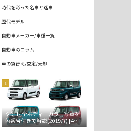
時代を彩った名車と迷車
歴代モデル
自動車メーカー/車種一覧
自動車のコラム
車の買替え/査定/売却
タント 全ボディーカラー写真を
色番号付きで解説(2019/7) [4代
目 LA650S/660S]