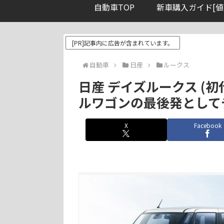
自動車TOP
新車購入ガイド[値
[PR]記事内に広告が含まれています。
自動車
日産
ルークス
日産 デイズルークス (初代
ルワゴンの最後発としてデビ
X
Facebook