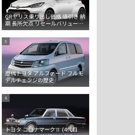
GRヤリス乗り出し価格 値引き 納
期 長所欠点 リセールバリューを
解説
歴代トヨタ アルファード フルモ
デルチェンジの歴史
トヨタ コロナマークⅡ (4代目