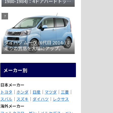
1980-1984)：4ドアハードトップ
やターボ車・ツインカム車を設
定 [X60]
ダイハツ ムーヴ (6代目 2014-)：
走りの質感を大幅にアップ。安
全装備を強化 [LA150/160S]
メーカー別
日本メーカー
トヨタ
｜
ホンダ
｜
日産
｜
マツダ
｜
三菱
｜
スバル
｜
スズキ
｜
ダイハツ
｜
レクサス
海外メーカー
フォルクスワーゲン
｜
メルセデス・ベン