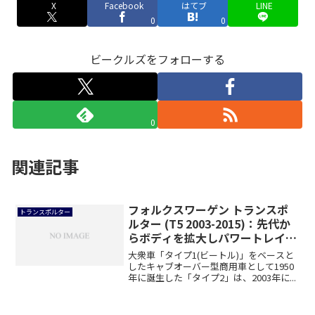
X
Facebook
はてブ
LINE
0
0
ビークルズをフォローする
0
関連記事
フォルクスワーゲン トランスポ
トランスポルター
ルター (T5 2003-2015)：先代か
らボディを拡大しパワートレイン
が進化
大衆車「タイプ1(ビートル)」をベースと
したキャブオーバー型商用車として1950
年に誕生した「タイプ2」は、2003年に...