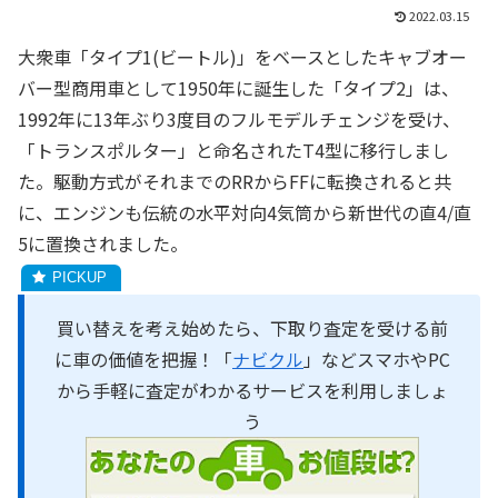
2022.03.15
大衆車「タイプ1(ビートル)」をベースとしたキャブオー
バー型商用車として1950年に誕生した「タイプ2」は、
1992年に13年ぶり3度目のフルモデルチェンジを受け、
「トランスポルター」と命名されたT4型に移行しまし
た。駆動方式がそれまでのRRからFFに転換されると共
に、エンジンも伝統の水平対向4気筒から新世代の直4/直
5に置換されました。
買い替えを考え始めたら、下取り査定を受ける前
に車の価値を把握！「
ナビクル
」などスマホやPC
から手軽に査定がわかるサービスを利用しましょ
う