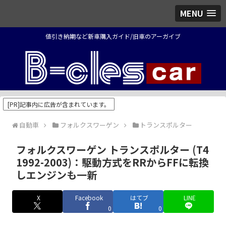
MENU
値引き納期など新車購入ガイド/旧車のアーガイブ
[PR]記事内に広告が含まれています。
自動車
フォルクスワーゲン
トランスポルター
フォルクスワーゲン トランスポルター (T4
1992-2003)：駆動方式をRRからFFに転換
しエンジンも一新
X
Facebook
はてブ
LINE
0
0