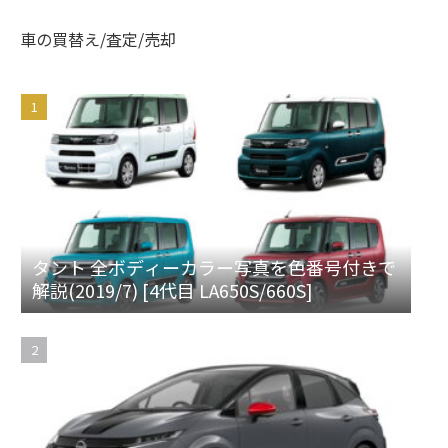
車の買替え/査定/売却
タント 全ボディーカラー写真を色番号付きで
解説(2019/7) [4代目 LA650S/660S]