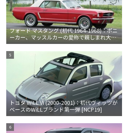
フォード マスタング (初代 1964-1968)：ポニ
ーカー、マッスルカーの愛称で親しまれ大ヒ
ット
トヨタ WiLL Vi (2000-2001)：初代ヴィッツが
ベースのWiLLブランド第一弾 [NCP19]