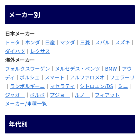
メーカー別
日本メーカー
トヨタ
｜
ホンダ
｜
日産
｜
マツダ
｜
三菱
｜
スバル
｜
スズキ
｜
ダイハツ
｜
レクサス
海外メーカー
フォルクスワーゲン
｜
メルセデス・ベンツ
｜
BMW
｜
アウ
ディ
｜
ポルシェ
｜
スマート
｜
アルファロメオ
｜
フェラーリ
｜
ランボルギーニ
｜
マセラティ
｜
シトロエン/DS
｜
ミニ
｜
ジャガー
｜
ボルボ
｜
プジョー
｜
ルノー
｜
フィアット
メーカー/車種一覧
年代別