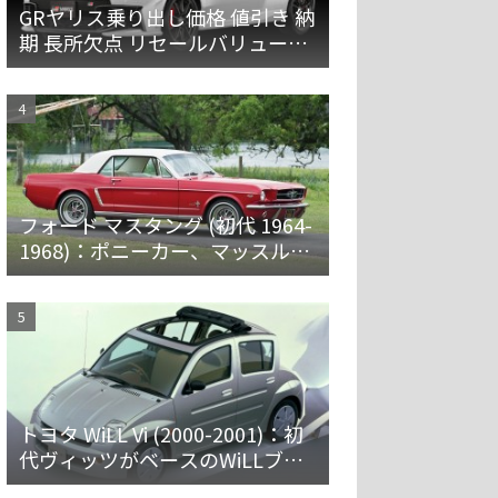
GRヤリス乗り出し価格 値引き 納
期 長所欠点 リセールバリューを
解説
フォード マスタング (初代 1964-
1968)：ポニーカー、マッスルカ
ーの愛称で親しまれ大ヒット
トヨタ WiLL Vi (2000-2001)：初
代ヴィッツがベースのWiLLブラ
ンド第一弾 [NCP19]