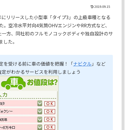
2019.09.15
61年にリリースした小型車「タイプ3」の上級車種となる
した。空冷水平対向4気筒OHVエンジンやRR方式など、
た一方、同社初のフルモノコックボディや独自設計のサ
ました。
定を受ける前に車の価値を把握！「
ナビクル
」など
査定がわかるサービスを利用しましょう