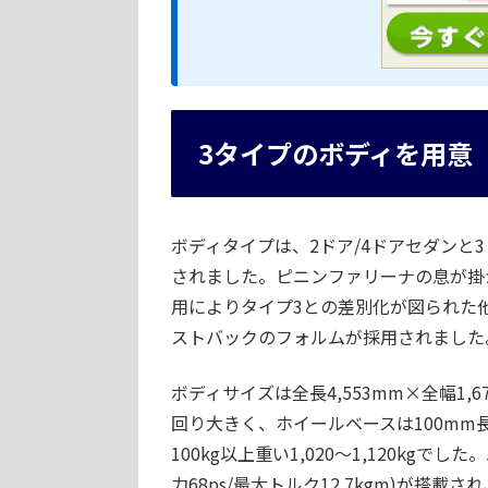
3タイプのボディを用意
ボディタイプは、2ドア/4ドアセダンと
されました。ピニンファリーナの息が掛
用によりタイプ3との差別化が図られた他
ストバックのフォルムが採用されました
ボディサイズは全長4,553mm×全幅1,
回り大きく、ホイールベースは100mm長
100kg以上重い1,020～1,120kg
力68ps/最大トルク12.7kgm)が搭