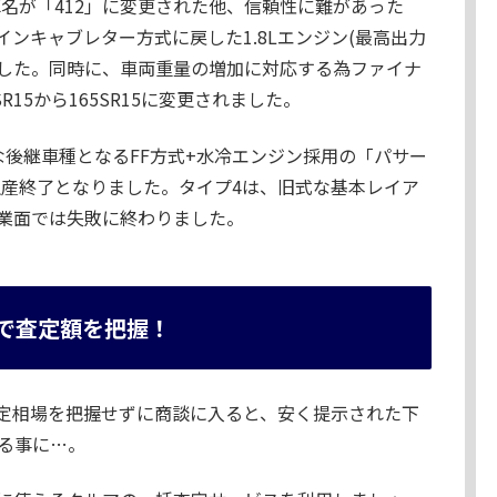
車名が「412」に変更された他、信頼性に難があった
インキャブレター方式に戻した1.8Lエンジン(最高出力
載されました。同時に、車両重量の増加に対応する為ファイナ
15から165SR15に変更されました。
な後継車種となるFF方式+水冷エンジン採用の「パサー
生産終了となりました。タイプ4は、旧式な基本レイア
業面では失敗に終わりました。
で査定額を把握！
定相場を把握せずに商談に入ると、安く提示された下
る事に…。