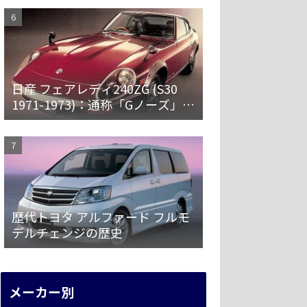
日産 フェアレディ240ZG (S30
1971-1973)：通称「Gノーズ」と
オーバーフェンダーを装備した
特別なZ
歴代トヨタ アルファード フルモ
デルチェンジの歴史
メーカー別