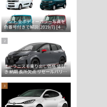
タント 全ボディーカラー写真を
色番号付きで解説(2019/7) [4代
目 LA650S/660S]
オーラニスモ乗り出し価格 値引
き 納期 長所欠点 リセールバリュ
ーを解説