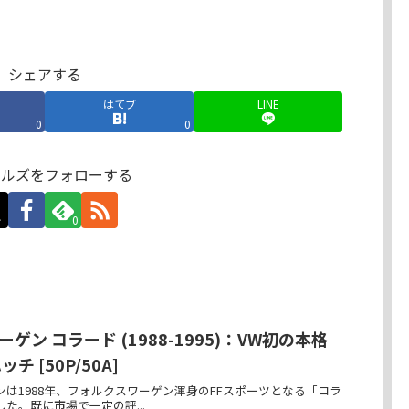
シェアする
はてブ
LINE
0
0
クルズをフォローする
0
ゲン コラード (1988-1995)：VW初の本格
チ [50P/50A]
は1988年、フォルクスワーゲン渾身のFFスポーツとなる「コラ
た。既に市場で一定の評...