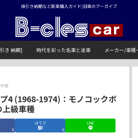
値引き納期など新車購入ガイド/旧車のアーガイブ
引き 納期]
時代を彩った名車と迷車
メーカー/車種
その他
 (1968-1974)：モノコックボ
の上級車種
はてブ
LINE
0
0