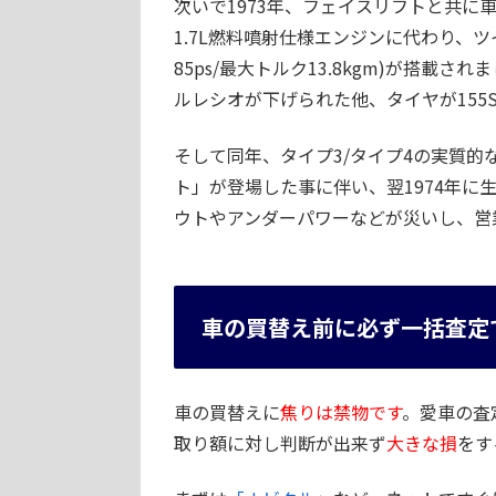
次いで1973年、フェイスリフトと共に
1.7L燃料噴射仕様エンジンに代わり、ツ
85ps/最大トルク13.8kgm)が搭
ルレシオが下げられた他、タイヤが155SR
そして同年、タイプ3/タイプ4の実質的
ト」が登場した事に伴い、翌1974年に
ウトやアンダーパワーなどが災いし、営
車の買替え前に必ず一括査定
車の買替えに
焦りは禁物です
。愛車の査
取り額に対し判断が出来ず
大きな損
をす