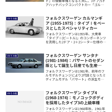
ト」の後継車種となると共に、3ドア/5ド
アハッチバックコンパクトカー「ゴルフ
Ⅳ」...
フォルクスワーゲン カルマンギ
VWその他
ア (1955-1975)：タイプⅠをベー
スとしたスペシャリティカー
フォルクスワーゲンは1955年、大衆車
「タイプⅠ(ビートル)」のコンポーネンツ
を流用した2ドア・2＋2シーター仕様のス
ペ...
フォルクスワーゲン サンタナ
VWその他
(1981-1984)：パサートのセダン
版として誕生し日産でも生産
[M30]
フォルクスワーゲンは1981年、前年のフ
ルモデルチェンジにより2代目となったミ
ディアムモデル「パサート」の派生モデ
ルとな...
フォルクスワーゲン タイプ4
VWその他
(1968-1974)：モノコックボディ
を採用したタイプ3の上級車種
フォルクスワーゲンは1968年秋、1961年