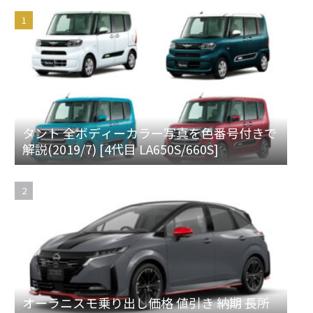
タント 全ボディーカラー写真を色番号付きで
解説(2019/7) [4代目 LA650S/660S]
オーラニスモ乗り出し価格 値引き 納期 長所