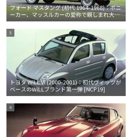
フォード マスタング (初代 1964-1968)：ポニ
ーカー、マッスルカーの愛称で親しまれ大ヒ
ット
トヨタ WiLL Vi (2000-2001)：初代ヴィッツが
ベースのWiLLブランド第一弾 [NCP19]