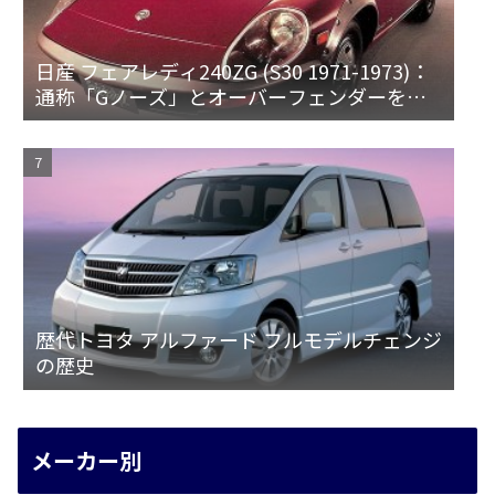
日産 フェアレディ240ZG (S30 1971-1973)：
通称「Gノーズ」とオーバーフェンダーを装
備した特別なZ
歴代トヨタ アルファード フルモデルチェンジ
の歴史
メーカー別