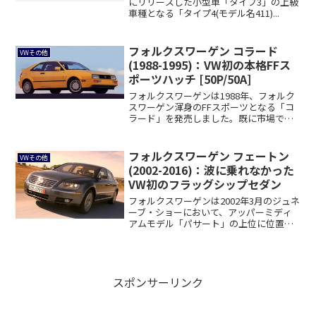
にリリースした小型車「タイプ3」の上級
車種となる「タイプ4(モデル名411)...
フォルクスワーゲン コラード
VWその他
(1988-1995)：VW初の本格FFス
ポーツハッチ [50P/50A]
フォルクスワーゲンは1988年、フォルク
スワーゲン渾身のFFスポーツとなる「コ
ラード」を発売しました。既に市場で一
定の評...
フォルクスワーゲン フェートン
VWその他
(2002-2016)：波に乗れなかった
VW初のフラッグシップセダン
フォルクスワーゲンは2002年3月のジュネ
ーブ・ショーにおいて、アッパーミディ
アムモデル「パサート」の上位に位置す
る同社...
スポンサーリンク