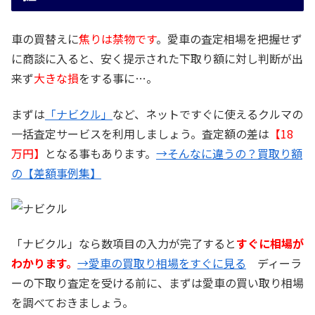
車の買替えに
焦りは禁物です
。愛車の査定相場を把握せず
に商談に入ると、安く提示された下取り額に対し判断が出
来ず
大きな損
をする事に…。
まずは
「ナビクル」
など、ネットですぐに使えるクルマの
一括査定サービスを利用しましょう。査定額の差は
【18
万円】
となる事もあります。
→そんなに違うの？買取り額
の【差額事例集】
「ナビクル」なら数項目の入力が完了すると
すぐに相場が
わかります。
→愛車の買取り相場をすぐに見る
ディーラ
ーの下取り査定を受ける前に、まずは愛車の買い取り相場
を調べておきましょう。