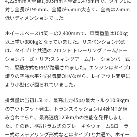
4,225mm×全幅1,605mm×全高1,475mmで、タイプ1に
対し全長が195mm、全幅が65mm大きく、全高は25mm
低いディメンションでした。
ホイールベースは同一の2,400mmで、車両重量は100kg
以上重い880kgとなっていました。サスペンション形式
は、タイプ1と共通のフロント:トレーリングアーム/トー
ションバー式・リア:スウィングアーム/トーションバー式
で、駆動方式もRRが踏襲されました。エンジンはタイプ1
譲りの空冷水平対向4気筒OHVながら、レイアウト変更に
より小型化が図られていました。
排気量は当初1.5Lで、最高出力45ps/最大トルク10.8kgm
のアウトプット発生、トランスミッションは4速MTが組
み合わせられ、最高速度125km/hの性能を発揮しまし
た。その他、4輪ドラム式のブレーキやウォーム&ローラ
ー式のステアリング形式などはタイプ1と共通で、ホイー