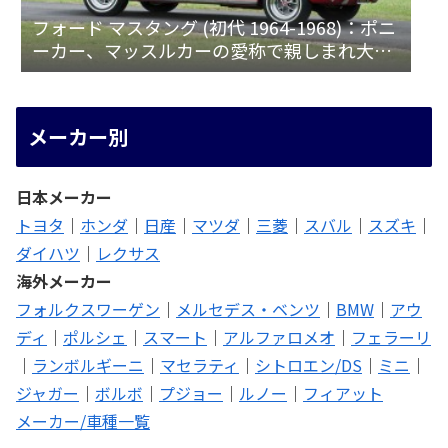
フォード マスタング (初代 1964-1968)：ポニ
ーカー、マッスルカーの愛称で親しまれ大ヒ
ット
メーカー別
日本メーカー
トヨタ
｜
ホンダ
｜
日産
｜
マツダ
｜
三菱
｜
スバル
｜
スズキ
｜
ダイハツ
｜
レクサス
海外メーカー
フォルクスワーゲン
｜
メルセデス・ベンツ
｜
BMW
｜
アウ
ディ
｜
ポルシェ
｜
スマート
｜
アルファロメオ
｜
フェラーリ
｜
ランボルギーニ
｜
マセラティ
｜
シトロエン/DS
｜
ミニ
｜
ジャガー
｜
ボルボ
｜
プジョー
｜
ルノー
｜
フィアット
メーカー/車種一覧