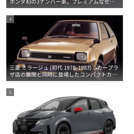
ホンダ初の3ナンバー車。プレミアムなセダ
ンとハードトップ
三菱 ミラージュ (初代 1978-1983)：カープラ
ザ店の展開と同時に登場したコンパクトカー
[A15♯]