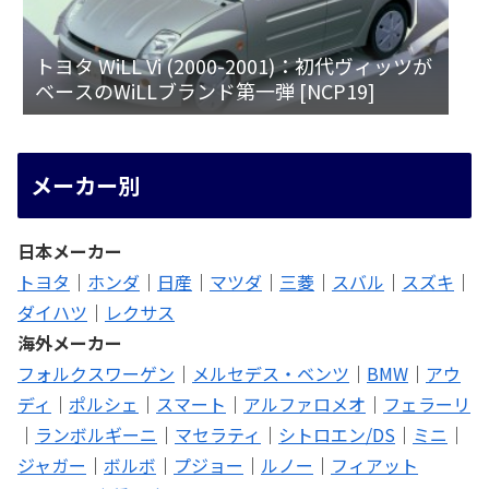
トヨタ WiLL Vi (2000-2001)：初代ヴィッツが
ベースのWiLLブランド第一弾 [NCP19]
メーカー別
日本メーカー
トヨタ
｜
ホンダ
｜
日産
｜
マツダ
｜
三菱
｜
スバル
｜
スズキ
｜
ダイハツ
｜
レクサス
海外メーカー
フォルクスワーゲン
｜
メルセデス・ベンツ
｜
BMW
｜
アウ
ディ
｜
ポルシェ
｜
スマート
｜
アルファロメオ
｜
フェラーリ
｜
ランボルギーニ
｜
マセラティ
｜
シトロエン/DS
｜
ミニ
｜
ジャガー
｜
ボルボ
｜
プジョー
｜
ルノー
｜
フィアット