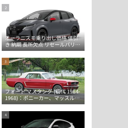
オーラニスモ乗り出し価格 値引
き 納期 長所欠点 リセールバリュ
ーを解説
フォード マスタング (初代 1964-
1968)：ポニーカー、マッスルカ
ーの愛称で親しまれ大ヒット