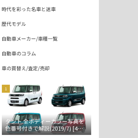
時代を彩った名車と迷車
歴代モデル
自動車メーカー/車種一覧
自動車のコラム
車の買替え/査定/売却
タント 全ボディーカラー写真を
色番号付きで解説(2019/7) [4代
目 LA650S/660S]