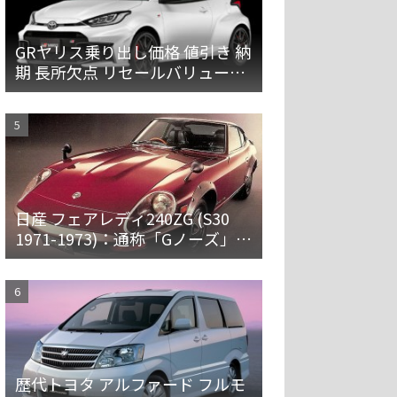
GRヤリス乗り出し価格 値引き 納
期 長所欠点 リセールバリューを
解説
日産 フェアレディ240ZG (S30
1971-1973)：通称「Gノーズ」と
オーバーフェンダーを装備した
特別なZ
歴代トヨタ アルファード フルモ