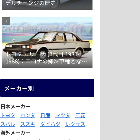
デルチェンジの歴史
トヨタ カリーナ (3代目 1981-
1988)：コロナの姉妹車種となり
ターボ車やディーゼル車も設定
[A6♯]
メーカー別
日本メーカー
トヨタ
｜
ホンダ
｜
日産
｜
マツダ
｜
三菱
｜
スバル
｜
スズキ
｜
ダイハツ
｜
レクサス
海外メーカー