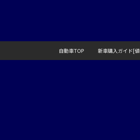
自動車TOP
新車購入ガイド[値