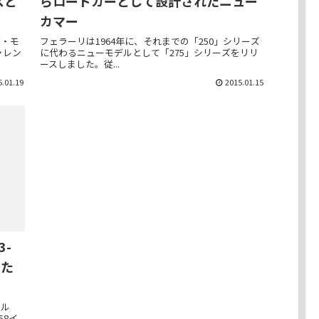
スと
らロードカーとして設計されたニュー
カマー
ブ・モ
フェラーリは1964年に、それまでの「250」シリーズ
ャレン
に代わるニューモデルとして「275」シリーズをリリ
ースしました。従...
5.01.19
2015.01.15
3-
した
フル
58イ