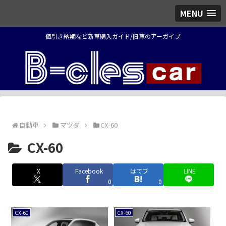
MENU
値引き納期など新車購入ガイド/旧車のアーガイブ
自動車
マツダ
CX-60
CX-60
X
Facebook
はてブ
LINE
0
0
CX-60
CX-60