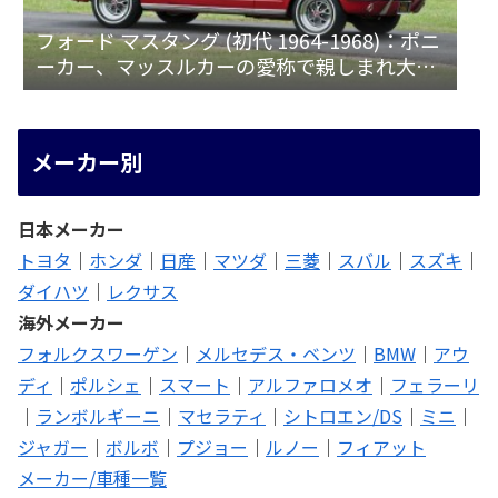
フォード マスタング (初代 1964-1968)：ポニ
ーカー、マッスルカーの愛称で親しまれ大ヒ
ット
メーカー別
日本メーカー
トヨタ
｜
ホンダ
｜
日産
｜
マツダ
｜
三菱
｜
スバル
｜
スズキ
｜
ダイハツ
｜
レクサス
海外メーカー
フォルクスワーゲン
｜
メルセデス・ベンツ
｜
BMW
｜
アウ
ディ
｜
ポルシェ
｜
スマート
｜
アルファロメオ
｜
フェラーリ
｜
ランボルギーニ
｜
マセラティ
｜
シトロエン/DS
｜
ミニ
｜
ジャガー
｜
ボルボ
｜
プジョー
｜
ルノー
｜
フィアット
メーカー/車種一覧