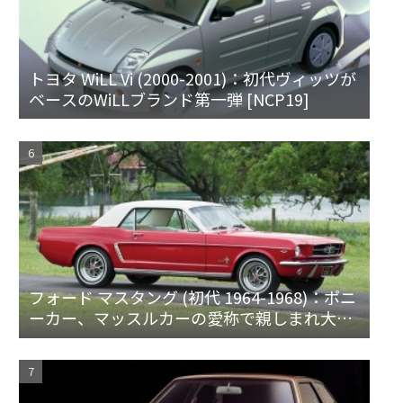
トヨタ WiLL Vi (2000-2001)：初代ヴィッツが
ベースのWiLLブランド第一弾 [NCP19]
フォード マスタング (初代 1964-1968)：ポニ
ーカー、マッスルカーの愛称で親しまれ大ヒ
ット