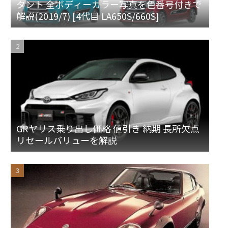
タント 全ボディーカラー写真を色番号付きで
解説(2019/7) [4代目 LA650S/660S]
GRヤリス乗り出し価格 値引き 納期 長所欠点
リセールバリューを解説