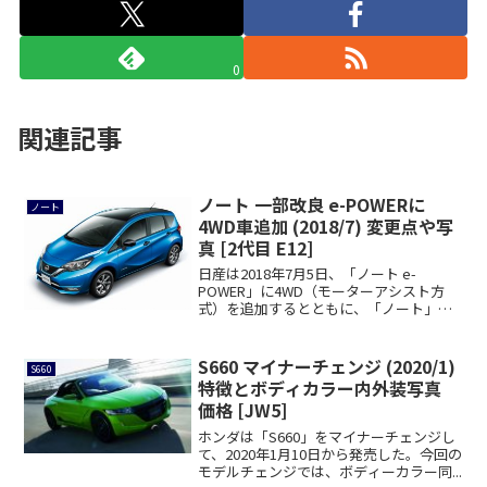
0
関連記事
ノート 一部改良 e-POWERに
ノート
4WD車追加 (2018/7) 変更点や写
真 [2代目 E12]
日産は2018年7月5日、「ノート e-
POWER」に4WD（モーターアシスト方
式）を追加するとともに、「ノート」の
仕様...
S660 マイナーチェンジ (2020/1)
S660
特徴とボディカラー内外装写真
価格 [JW5]
ホンダは「S660」をマイナーチェンジし
て、2020年1月10日から発売した。今回の
モデルチェンジでは、ボディーカラー同...