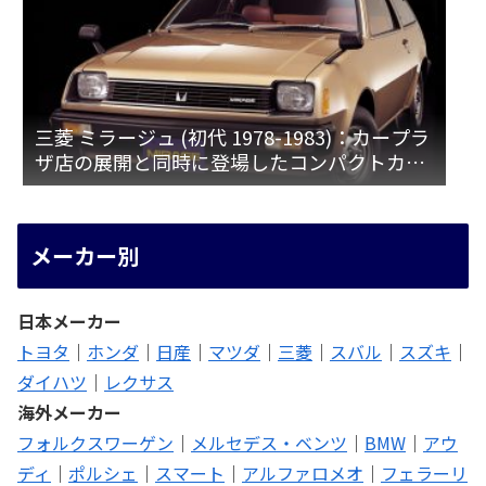
三菱 ミラージュ (初代 1978-1983)：カープラ
ザ店の展開と同時に登場したコンパクトカー
[A15♯]
メーカー別
日本メーカー
トヨタ
｜
ホンダ
｜
日産
｜
マツダ
｜
三菱
｜
スバル
｜
スズキ
｜
ダイハツ
｜
レクサス
海外メーカー
フォルクスワーゲン
｜
メルセデス・ベンツ
｜
BMW
｜
アウ
ディ
｜
ポルシェ
｜
スマート
｜
アルファロメオ
｜
フェラーリ