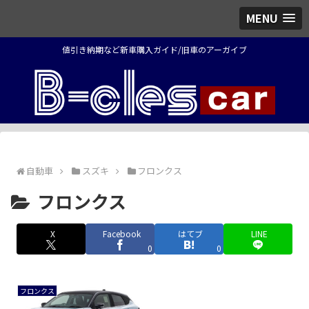
MENU
値引き納期など新車購入ガイド/旧車のアーガイブ
自動車
スズキ
フロンクス
フロンクス
X
Facebook
はてブ
LINE
0
0
フロンクス