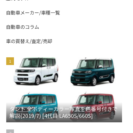
自動車メーカー/車種一覧
自動車のコラム
車の買替え/査定/売却
タント 全ボディーカラー写真を色番号付きで
解説(2019/7) [4代目 LA650S/660S]