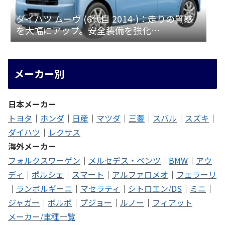
ダイハツ ムーヴ (6代目 2014-)：走りの質感
を大幅にアップ。安全装備を強化
[LA150/160S]
メーカー別
日本メーカー
トヨタ
｜
ホンダ
｜
日産
｜
マツダ
｜
三菱
｜
スバル
｜
スズキ
｜
ダイハツ
｜
レクサス
海外メーカー
フォルクスワーゲン
｜
メルセデス・ベンツ
｜
BMW
｜
アウ
ディ
｜
ポルシェ
｜
スマート
｜
アルファロメオ
｜
フェラーリ
｜
ランボルギーニ
｜
マセラティ
｜
シトロエン/DS
｜
ミニ
｜
ジャガー
｜
ボルボ
｜
プジョー
｜
ルノー
｜
フィアット
メーカー/車種一覧