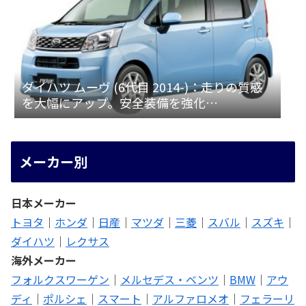
ダイハツ ムーヴ (6代目 2014-)：走りの質感
を大幅にアップ。安全装備を強化
[LA150/160S]
メーカー別
日本メーカー
トヨタ
｜
ホンダ
｜
日産
｜
マツダ
｜
三菱
｜
スバル
｜
スズキ
｜
ダイハツ
｜
レクサス
海外メーカー
フォルクスワーゲン
｜
メルセデス・ベンツ
｜
BMW
｜
アウ
ディ
｜
ポルシェ
｜
スマート
｜
アルファロメオ
｜
フェラーリ