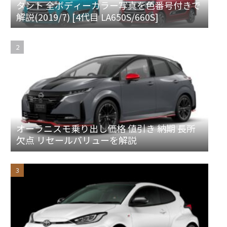
タント 全ボディーカラー写真を色番号付きで
解説(2019/7) [4代目 LA650S/660S]
オーラニスモ乗り出し価格 値引き 納期 長所
欠点 リセールバリューを解説