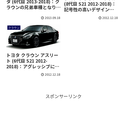
タ (6代目 2013-2018)：ク
(8代目 S21 2012-2018)：
ラウンの兄弟車種となり、
記号性の高いデザインを
HV化により燃費が大幅ア
採用し、HV車の燃費が大
ップ [GWS214/AWS215]
2013.09.18
2012.12.18
幅アップ
クラウン
トヨタ クラウン アスリー
ト (6代目 S21 2012-
2018)：アグレッシブに変
貌を遂げ、HV車の燃費が
2012.12.18
大幅アップ
スポンサーリンク