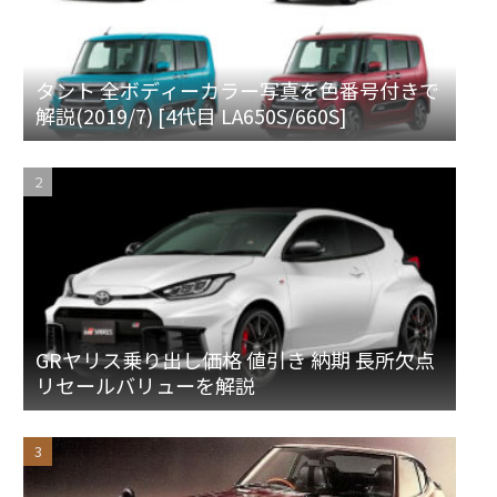
タント 全ボディーカラー写真を色番号付きで
解説(2019/7) [4代目 LA650S/660S]
GRヤリス乗り出し価格 値引き 納期 長所欠点
リセールバリューを解説