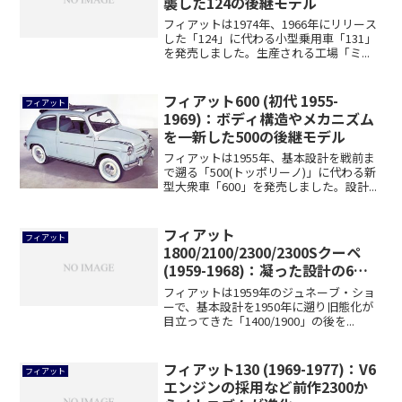
襲した124の後継モデル
フィアットは1974年、1966年にリリース
した「124」に代わる小型乗用車「131」
を発売しました。生産される工場「ミ...
フィアット600 (初代 1955-
フィアット
1969)：ボディ構造やメカニズム
を一新した500の後継モデル
フィアットは1955年、基本設計を戦前ま
で遡る「500(トッポリーノ)」に代わる新
型大衆車「600」を発売しました。設計...
フィアット
フィアット
1800/2100/2300/2300Sクーペ
(1959-1968)：凝った設計の6気
筒エンジンを搭載するミディアム
フィアットは1959年のジュネーブ・ショ
モデル
ーで、基本設計を1950年に遡り旧態化が
目立ってきた「1400/1900」の後を...
フィアット130 (1969-1977)：V6
フィアット
エンジンの採用など前作2300か