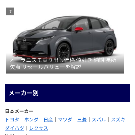
ット
オーラニスモ乗り出し価格 値引き 納期 長所
欠点 リセールバリューを解説
メーカー別
日本メーカー
トヨタ
｜
ホンダ
｜
日産
｜
マツダ
｜
三菱
｜
スバル
｜
スズキ
｜
ダイハツ
｜
レクサス