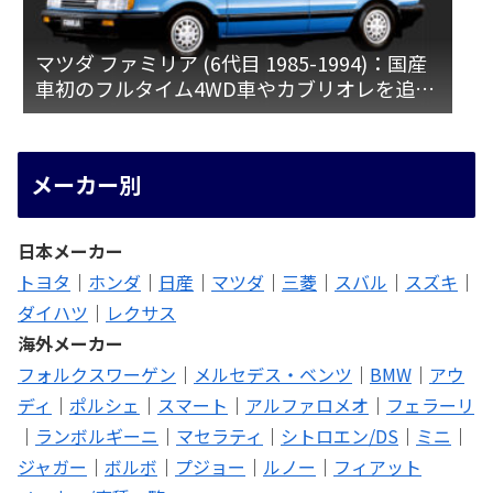
マツダ ファミリア (6代目 1985-1994)：国産
車初のフルタイム4WD車やカブリオレを追加
[BF]
メーカー別
日本メーカー
トヨタ
｜
ホンダ
｜
日産
｜
マツダ
｜
三菱
｜
スバル
｜
スズキ
｜
ダイハツ
｜
レクサス
海外メーカー
フォルクスワーゲン
｜
メルセデス・ベンツ
｜
BMW
｜
アウ
ディ
｜
ポルシェ
｜
スマート
｜
アルファロメオ
｜
フェラーリ
｜
ランボルギーニ
｜
マセラティ
｜
シトロエン/DS
｜
ミニ
｜
ジャガー
｜
ボルボ
｜
プジョー
｜
ルノー
｜
フィアット