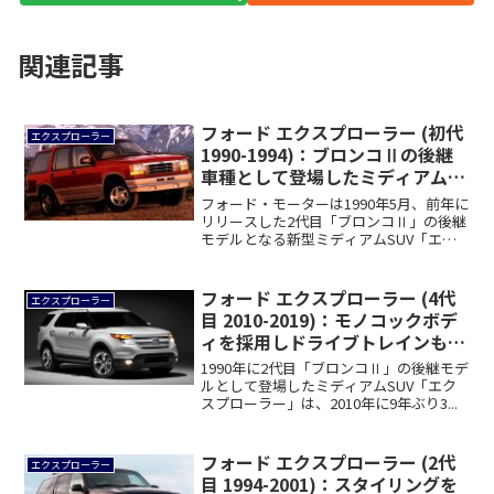
関連記事
フォード エクスプローラー (初代
エクスプローラー
1990-1994)：ブロンコⅡの後継
車種として登場したミディアム
SUV
フォード・モーターは1990年5月、前年に
リリースした2代目「ブロンコⅡ」の後継
モデルとなる新型ミディアムSUV「エク
ス...
フォード エクスプローラー (4代
エクスプローラー
目 2010-2019)：モノコックボデ
ィを採用しドライブトレインも変
更
1990年に2代目「ブロンコⅡ」の後継モデ
ルとして登場したミディアムSUV「エク
スプローラー」は、2010年に9年ぶり3...
フォード エクスプローラー (2代
エクスプローラー
目 1994-2001)：スタイリングを