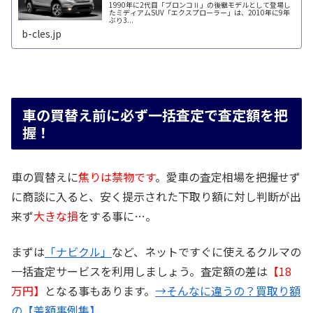
1990年に2代目「ブロンコⅡ」の後継モデルとして登場し
たミディアムSUV「エクスプローラー」は、2010年に9年
ぶり3...
b-cles.jp
車の買替え前に必ず一括査定で査定額を把
握！
車の買替えに
焦りは禁物です
。愛車の査定相場を把握せず
に商談に入ると、安く提示された下取り額に対し判断が出
来ず
大きな損
をする事に…。
まずは
「ナビクル」
など、ネットですぐに使えるクルマの
一括査定サービスを利用しましょう。査定額の差は
【18
万円】
となる事もあります。
→そんなに違うの？買取り額
の【差額事例集】