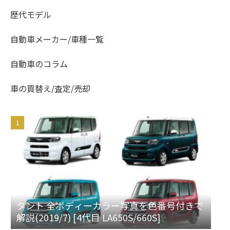
歴代モデル
自動車メーカー/車種一覧
自動車のコラム
車の買替え/査定/売却
タント 全ボディーカラー写真を色番号付きで
解説(2019/7) [4代目 LA650S/660S]