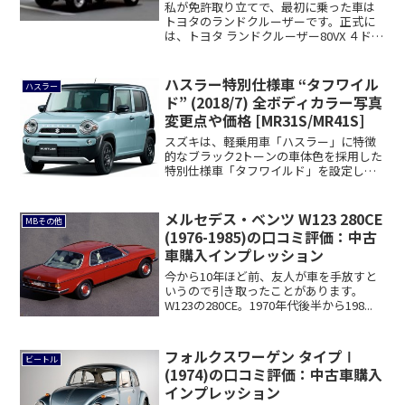
私が免許取り立てで、最初に乗った車は
トヨタのランドクルーザーです。正式に
は、トヨタ ランドクルーザー80VX ４ドア
の1...
ハスラー特別仕様車 “タフワイル
ハスラー
ド” (2018/7) 全ボディカラー写真
変更点や価格 [MR31S/MR41S]
スズキは、軽乗用車「ハスラー」に特徴
的なブラック2トーンの車体色を採用した
特別仕様車「タフワイルド」を設定し、7
月17日...
メルセデス・ベンツ W123 280CE
MBその他
(1976-1985)の口コミ評価：中古
車購入インプレッション
今から10年ほど前、友人が車を手放すと
いうので引き取ったことがあります。
W123の280CE。1970年代後半から198...
フォルクスワーゲン タイプⅠ
ビートル
(1974)の口コミ評価：中古車購入
インプレッション