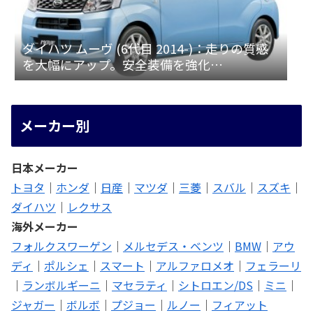
ダイハツ ムーヴ (6代目 2014-)：走りの質感
を大幅にアップ。安全装備を強化
[LA150/160S]
メーカー別
日本メーカー
トヨタ
｜
ホンダ
｜
日産
｜
マツダ
｜
三菱
｜
スバル
｜
スズキ
｜
ダイハツ
｜
レクサス
海外メーカー
フォルクスワーゲン
｜
メルセデス・ベンツ
｜
BMW
｜
アウ
ディ
｜
ポルシェ
｜
スマート
｜
アルファロメオ
｜
フェラーリ
｜
ランボルギーニ
｜
マセラティ
｜
シトロエン/DS
｜
ミニ
｜
ジャガー
｜
ボルボ
｜
プジョー
｜
ルノー
｜
フィアット