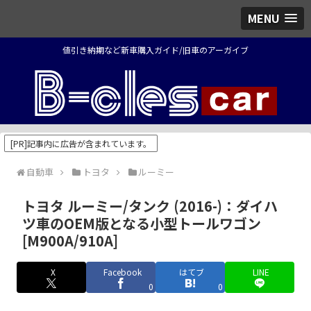
MENU
値引き納期など新車購入ガイド/旧車のアーガイブ
[PR]記事内に広告が含まれています。
自動車
トヨタ
ルーミー
トヨタ ルーミー/タンク (2016-)：ダイハ
ツ車のOEM版となる小型トールワゴン
[M900A/910A]
X
Facebook
はてブ
LINE
0
0