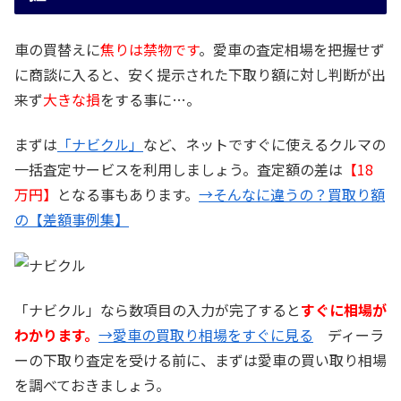
車の買替えに
焦りは禁物です
。愛車の査定相場を把握せず
に商談に入ると、安く提示された下取り額に対し判断が出
来ず
大きな損
をする事に…。
まずは
「ナビクル」
など、ネットですぐに使えるクルマの
一括査定サービスを利用しましょう。査定額の差は
【18
万円】
となる事もあります。
→そんなに違うの？買取り額
の【差額事例集】
「ナビクル」なら数項目の入力が完了すると
すぐに相場が
わかります。
→愛車の買取り相場をすぐに見る
ディーラ
ーの下取り査定を受ける前に、まずは愛車の買い取り相場
を調べておきましょう。