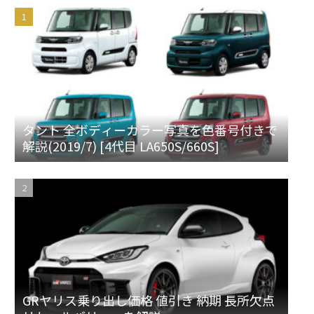
タント 全ボディーカラー写真を色番号付きで
解説(2019/7) [4代目 LA650S/660S]
GRヤリス乗り出し価格 値引き 納期 長所欠点