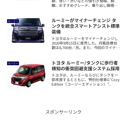
額、甘い・渋いなどの値引き相場、納
期、おすすめグレード、乗り出し価格
（支払い総額）...
ルーミーがマイナーチェンジ タ
ルーミー
ンクを統合スマートアシスト標準
装備
トヨタはルーミーをマイナーチェンジし
2020年9月15日に発売した。月販目標台
数は8,700台／月。また、今回のマイナ
ー...
トヨタ ルーミー/タンクに歩行者
ルーミー
検知の衝突回避支援システム採用
トヨタは、ルーミーならびにタンクを一
部改良するとともに、特別仕様車G“Cozy
Edition（コージーエディション）”...
スポンサーリンク