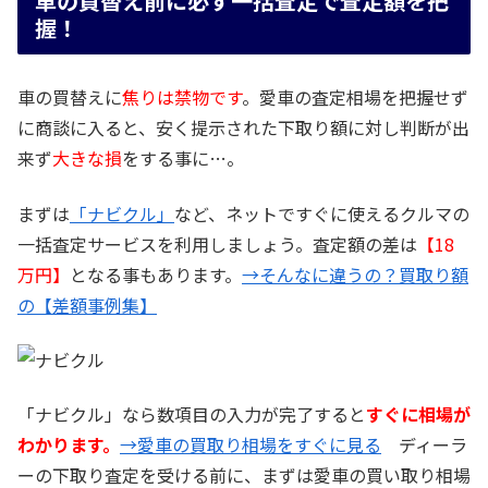
車の買替え前に必ず一括査定で査定額を把
握！
車の買替えに
焦りは禁物です
。愛車の査定相場を把握せず
に商談に入ると、安く提示された下取り額に対し判断が出
来ず
大きな損
をする事に…。
まずは
「ナビクル」
など、ネットですぐに使えるクルマの
一括査定サービスを利用しましょう。査定額の差は
【18
万円】
となる事もあります。
→そんなに違うの？買取り額
の【差額事例集】
「ナビクル」なら数項目の入力が完了すると
すぐに相場が
わかります。
→愛車の買取り相場をすぐに見る
ディーラ
ーの下取り査定を受ける前に、まずは愛車の買い取り相場