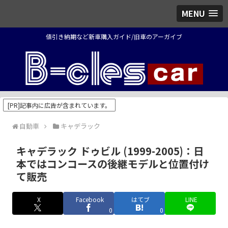
MENU
値引き納期など新車購入ガイド/旧車のアーガイブ
[PR]記事内に広告が含まれています。
自動車
キャデラック
キャデラック ドゥビル (1999-2005)：日
本ではコンコースの後継モデルと位置付け
て販売
X
Facebook
はてブ
LINE
0
0