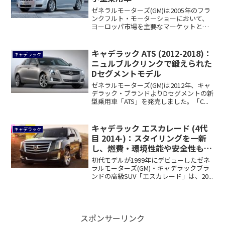
ゼネラルモーターズ(GM)は2005年のフラ
ンクフルト・モーターショーにおいて、
ヨーロッパ市場を主要なマーケットとし
たキ...
キャデラック ATS (2012-2018)：
キャデラック
ニュルブルクリンクで鍛えられた
Dセグメントモデル
ゼネラルモーターズ(GM)は2012年、キャ
デラック・ブランドよりDセグメントの新
型乗用車「ATS」を発売しました。「C...
キャデラック エスカレード (4代
キャデラック
目 2014-)：スタイリングを一新
し、燃費・環境性能や安全性も向
上
初代モデルが1999年にデビューしたゼネ
ラルモーターズ(GM)・キャデラックブラ
ンドの高級SUV「エスカレード」は、20...
スポンサーリンク