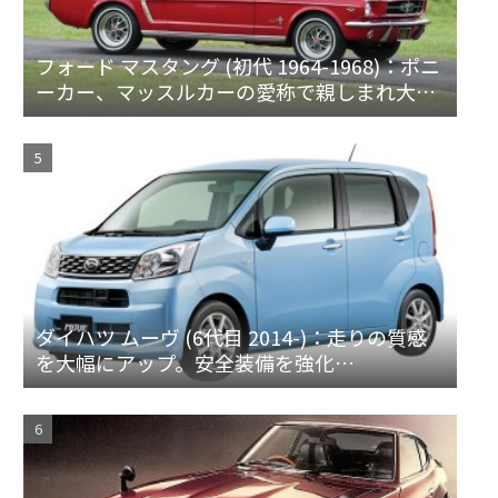
フォード マスタング (初代 1964-1968)：ポニ
ーカー、マッスルカーの愛称で親しまれ大ヒ
ット
ダイハツ ムーヴ (6代目 2014-)：走りの質感
を大幅にアップ。安全装備を強化
[LA150/160S]