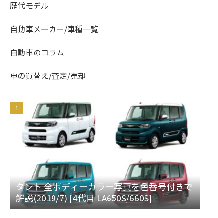
歴代モデル
自動車メーカー/車種一覧
自動車のコラム
車の買替え/査定/売却
タント 全ボディーカラー写真を色番号付きで
解説(2019/7) [4代目 LA650S/660S]