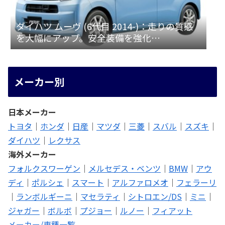
ダイハツ ムーヴ (6代目 2014-)：走りの質感
を大幅にアップ。安全装備を強化
[LA150/160S]
メーカー別
日本メーカー
トヨタ
｜
ホンダ
｜
日産
｜
マツダ
｜
三菱
｜
スバル
｜
スズキ
｜
ダイハツ
｜
レクサス
海外メーカー
フォルクスワーゲン
｜
メルセデス・ベンツ
｜
BMW
｜
アウ
ディ
｜
ポルシェ
｜
スマート
｜
アルファロメオ
｜
フェラーリ
｜
ランボルギーニ
｜
マセラティ
｜
シトロエン/DS
｜
ミニ
｜
ジャガー
｜
ボルボ
｜
プジョー
｜
ルノー
｜
フィアット
メーカー/車種一覧