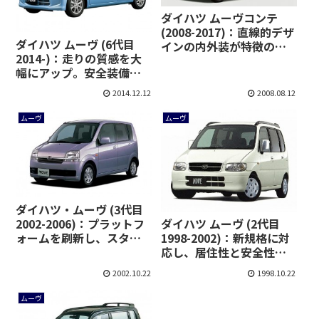
ダイハツ ムーヴコンテ
(2008-2017)：直線的デザ
ダイハツ ムーヴ (6代目
インの内外装が特徴のム
2014-)：走りの質感を大
ーヴ派生モデル [L575S
幅にアップ。安全装備を
L585S]
強化 [LA150/160S]
2014.12.12
2008.08.12
ムーヴ
ムーヴ
ダイハツ・ムーヴ (3代目
2002-2006)：プラットフ
ダイハツ ムーヴ (2代目
ォームを刷新し、スタイ
1998-2002)：新規格に対
リング路線を変更
応し、居住性と安全性が
[L150/160S]
向上 [L900/910S]
2002.10.22
1998.10.22
ムーヴ