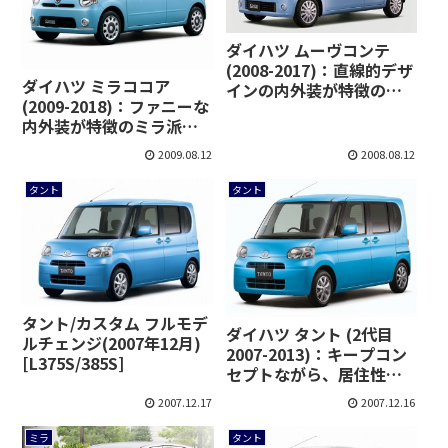
ダイハツ ムーヴコンテ
(2008-2017)：直線的デザ
ダイハツ ミラココア
インの内外装が特徴のム
(2009-2018)：ファニーな
ーヴ派生モデル [L575S
内外装が特徴のミラ派生
L585S]
モデル [L675S/L685S]
2009.08.12
2008.08.12
タント
タント
タント/カスタム フルモデ
ダイハツ タント (2代目
ルチェンジ(2007年12月)
2007-2013)：キープコン
[L375S/385S]
セプトながら、居住性や
燃費が向上 [L375S/385S]
2007.12.17
2007.12.16
ミラ
タント