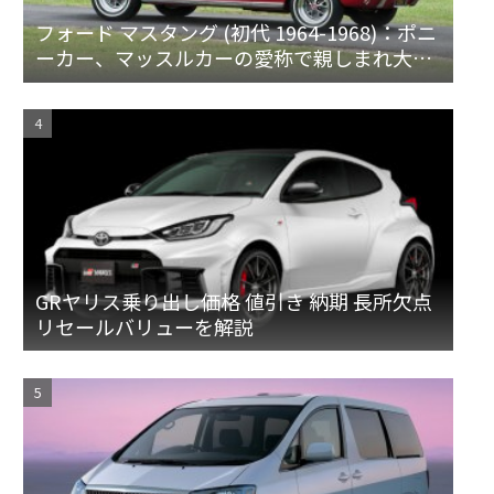
フォード マスタング (初代 1964-1968)：ポニ
ーカー、マッスルカーの愛称で親しまれ大ヒ
ット
GRヤリス乗り出し価格 値引き 納期 長所欠点
リセールバリューを解説