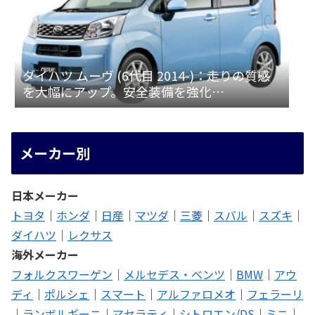
ダイハツ ムーヴ (6代目 2014-)：走りの質感
を大幅にアップ。安全装備を強化
[LA150/160S]
メーカー別
日本メーカー
トヨタ
｜
ホンダ
｜
日産
｜
マツダ
｜
三菱
｜
スバル
｜
スズキ
｜
ダイハツ
｜
レクサス
海外メーカー
フォルクスワーゲン
｜
メルセデス・ベンツ
｜
BMW
｜
アウ
ディ
｜
ポルシェ
｜
スマート
｜
アルファロメオ
｜
フェラーリ
｜
ランボルギーニ
｜
マセラティ
｜
シトロエン/DS
｜
ミニ
｜