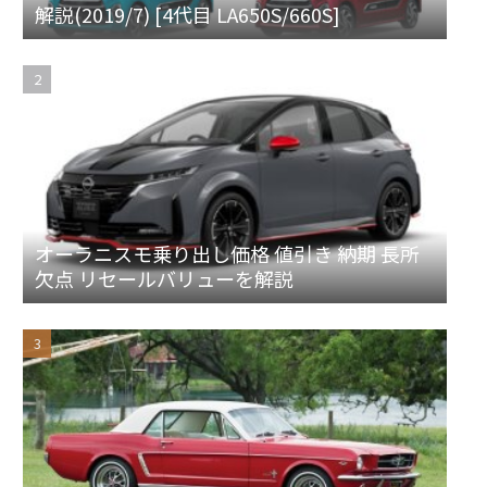
解説(2019/7) [4代目 LA650S/660S]
オーラニスモ乗り出し価格 値引き 納期 長所
欠点 リセールバリューを解説