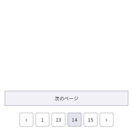
次のページ
前
次
1
13
14
15
へ
へ