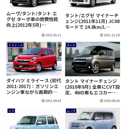
ムーヴ/タント/タント エ
タント/エグゼ マイナーチ
グゼ ターボ車の燃費性能
ェンジ(2011年11月) JC08
向上(2012年5月)
モードで 24.8km/L
[L375S/385S]
[L375S/385S]
2012.05.21
2011.11.29
ミライース
タント
ダイハツ ミライース (初代
タント マイナーチェンジ
2011-2017)：ガソリンエ
(2010年9月) 全車にCVT設
ンジン車ながら画期的な
定、4WD車もエコカー減
低燃費を実現
税適合 [L375S/385S]
2011.09.01
2010.09.24
[LA300S/310S]
ミラ
ムーヴ