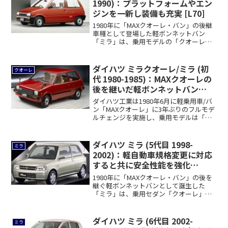
1990)：プラットフォームやエン
ジンを一新し装備も充実 [L70]
1980年に「MAXクオーレ・バン」の後継
車種として登場した軽ボンネットバン
「ミラ」は、乗用モデルの「クオーレ」
と共に1...
ダイハツ ミラクオーレ/ミラ (初
クオーレ
代 1980-1985)：MAXクオーレの
後を継いだ軽ボンネットバン
[L55]
ダイハツ工業は1980年6月に軽乗用車/バ
ン「MAXクオーレ」に3年ぶりのフルモデ
ルチェンジを実施し、乗用モデルは「ク
オ...
ダイハツ ミラ (5代目 1998-
ミラ
2002)：軽自動車規格変更に対応
すると共に安全性能を強化
[L700/710]
1980年に「MAXクオーレ・バン」の後を
継ぐ軽ボンネットバンとして誕生した
「ミラ」は、乗用セダン「クオーレ」を
統合した...
ダイハツ ミラ (6代目 2002-
ミラ