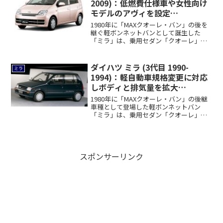
2009)：低燃費仕様車や女性向け
モデルのアヴィを設定
[L250/260]
1980年に「MAXクオーレ・バン」の後を
継ぐ軽ボンネットバンとして誕生した
「ミラ」は、乗用セダン「クオーレ」を
統合した...
ダイハツ ミラ (3代目 1990-
ミラ
1994)：軽自動車規格変更に対応
しボディと排気量を拡大
[L200/210]
1980年に「MAXクオーレ・バン」の後継
車種として登場した軽ボンネットバン
「ミラ」は、乗用セダン「クオーレ」を
統合した...
スポンサーリンク