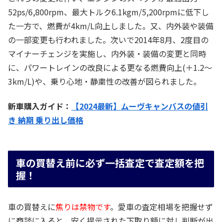
52ps/6,800rpm、最大トルク6.1kgm/5,200rpmに低下し
た一方で、燃費が4km/L向上しました。又、内外装や装備
の一部変更も行われました。次いで2014年8月、2度目の
マイナーチェンジを実施し、内外装・装備の変更と同時
に、パワートレインの改良による更なる燃費向上(＋1.2～
3km/L)や、乗り心地・静粛性の改善が図られました。
新車購入ガイド：
【2024最新】ムーヴキャンバスの値引
き 納期 乗り出し価格
車の買替え前に必ず一括査定で査定額を把
握！
車の買替えに
焦りは禁物です
。愛車の査定相場を把握せず
に商談に入ると、安く提示された下取り額に対し判断が出