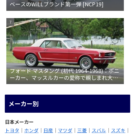
ベースのWiLLブランド第一弾 [NCP19]
フォード マスタング (初代 1964-1968)：ポニ
ーカー、マッスルカーの愛称で親しまれ大ヒ
ット
メーカー別
日本メーカー
トヨタ
｜
ホンダ
｜
日産
｜
マツダ
｜
三菱
｜
スバル
｜
スズキ
｜