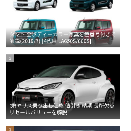
タント 全ボディーカラー写真を色番号付きで
解説(2019/7) [4代目 LA650S/660S]
GRヤリス乗り出し価格 値引き 納期 長所欠点
リセールバリューを解説