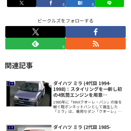
0
0
ビークルズをフォローする
0
関連記事
ダイハツ ミラ (4代目 1994-
ミラ
1998)：スタイリングを一新し初
の4気筒エンジンを用意
[L500/L510]
1980年に「MAXクオーレ・バン」の後を
継ぐ軽ボンネットバンとして誕生した
「ミラ」は、乗用セダン「クオーレ」を
統合した...
ダイハツ ミラ (2代目 1985-
ミラ