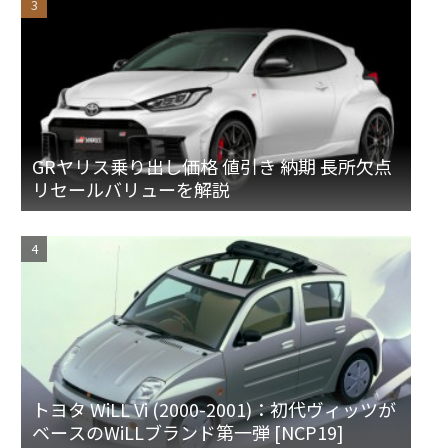
GRヤリス乗り出し価格 値引き 納期 長所欠点
リセールバリューを解説
トヨタ WiLL Vi (2000-2001)：初代ヴィッツが
ベースのWiLLブランド第一弾 [NCP19]