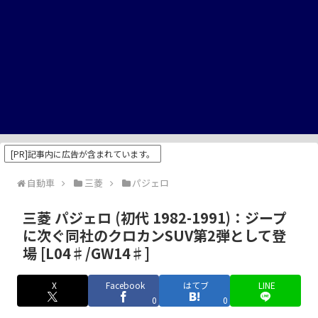
[PR]記事内に広告が含まれています。
自動車
三菱
パジェロ
三菱 パジェロ (初代 1982-1991)：ジープ
に次ぐ同社のクロカンSUV第2弾として登
場 [L04♯/GW14♯]
X
Facebook
はてブ
LINE
0
0