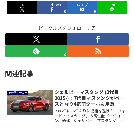
X
Facebook
はてブ
LINE
0
0
ビークルズをフォローする
0
関連記事
シェルビー マスタング (3代目
その他メーカー
2015-)：7代目マスタングがベー
スとなり4気筒ターボも用意
2005年に36年ぶりに復活を遂げた「フォ
ード・マスタング」の高性能バージョ
ン、通称「シェルビー・マスタング」
は、201...