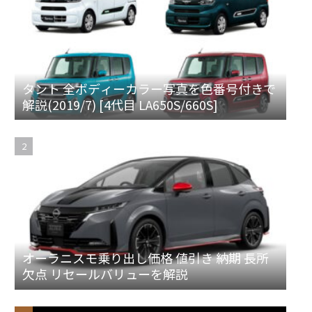
タント 全ボディーカラー写真を色番号付きで
解説(2019/7) [4代目 LA650S/660S]
オーラニスモ乗り出し価格 値引き 納期 長所
欠点 リセールバリューを解説