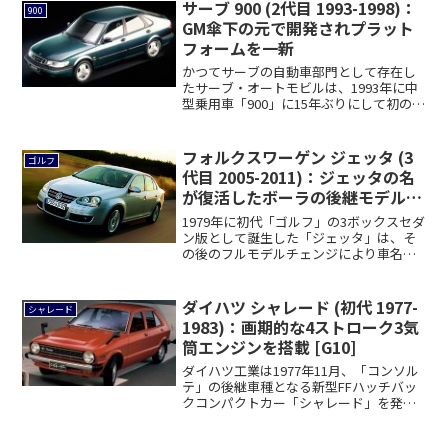
サーブ 900 (2代目 1993-1998)：
900
GM傘下の元で開発されプラット
フォームを一新
かつてサーブの自動車部門として存在し
たサーブ・オートモビルは、1993年に中
型乗用車「900」に15年ぶりにして初のフ
ル...
フォルクスワーゲン ジェッタ (3
ゴルフ
代目 2005-2011)：ジェッタの名
が復活したボーラの後継モデル
[1K]
1979年に初代「ゴルフ」の3ボックスセダ
ン版として誕生した「ジェッタ」は、そ
の後のフルモデルチェンジにより車名が
「ヴェ...
ダイハツ シャレード (初代 1977-
シャレード
1983)：画期的な4ストローク3気
筒エンジンを搭載 [G10]
ダイハツ工業は1977年11月、「コンソル
テ」の後継車種となる新型FFハッチバッ
クコンパクトカー「シャレード」を発売
しま...