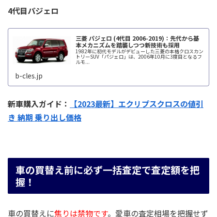
4代目パジェロ
三菱 パジェロ (4代目 2006-2019)：先代から基
本メカニズムを踏襲しつつ新技術も採用
1982年に初代モデルがデビューした三菱の本格クロスカン
トリーSUV「パジェロ」は、2006年10月に3度目となるフ
ルモ...
b-cles.jp
新車購入ガイド：
【2023最新】エクリプスクロスの値引
き 納期 乗り出し価格
車の買替え前に必ず一括査定で査定額を把
握！
車の買替えに
焦りは禁物です
。愛車の査定相場を把握せず