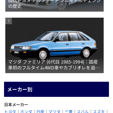
歴代トヨタ アルファード フルモデルチェンジ
の歴史
マツダ ファミリア (6代目 1985-1994)：国産
車初のフルタイム4WD車やカブリオレを追加
[BF]
メーカー別
日本メーカー
トヨタ
｜
ホンダ
｜
日産
｜
マツダ
｜
三菱
｜
スバル
｜
スズキ
｜