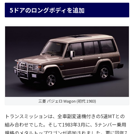
5ドアのロングボディを追加
三菱 パジェロ Wagon (初代 1983)
トランスミッションは、全車副変速機付きの5速MTとの
組み合わせでした。そして1983年3月に、5ナンバー乗用
規格のメタルトップワゴンが追加されました。更に同年7