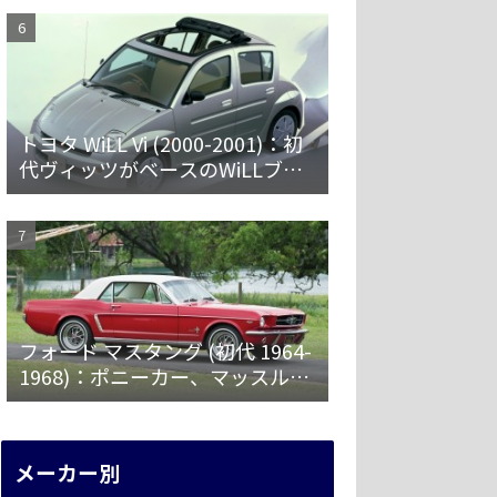
ードトップ
トヨタ WiLL Vi (2000-2001)：初
代ヴィッツがベースのWiLLブラ
ンド第一弾 [NCP19]
フォード マスタング (初代 1964-
1968)：ポニーカー、マッスルカ
ーの愛称で親しまれ大ヒット
メーカー別