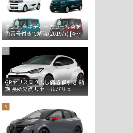
タント 全ボディーカラー写真を
色番号付きで解説(2019/7) [4代
目 LA650S/660S]
GRヤリス乗り出し価格 値引き 納
期 長所欠点 リセールバリューを
解説