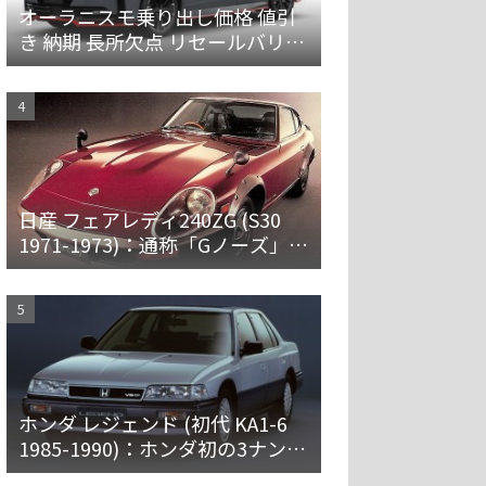
オーラニスモ乗り出し価格 値引
き 納期 長所欠点 リセールバリュ
ーを解説
日産 フェアレディ240ZG (S30
1971-1973)：通称「Gノーズ」と
オーバーフェンダーを装備した
特別なZ
ホンダ レジェンド (初代 KA1-6
1985-1990)：ホンダ初の3ナンバ
ー車。プレミアムなセダンとハ