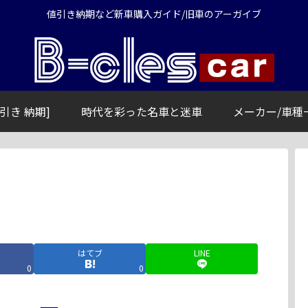
値引き納期など新車購入ガイド/旧車のアーガイブ
引き 納期]
時代を彩った名車と迷車
メーカー/車種
はてブ
LINE
0
0