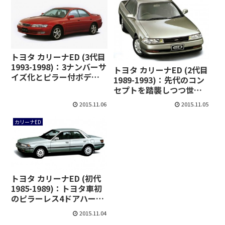
トヨタ カリーナED (3代目
1993-1998)：3ナンバーサ
トヨタ カリーナED (2代目
イズ化とピラー付ボディ
1989-1993)：先代のコン
に [T20♯]
セプトを踏襲しつつ世界
初の機構も設定 [T18♯]
2015.11.06
2015.11.05
カリーナED
トヨタ カリーナED (初代
1985-1989)：トヨタ車初
のピラーレス4ドアハード
トップ [T16♯]
2015.11.04