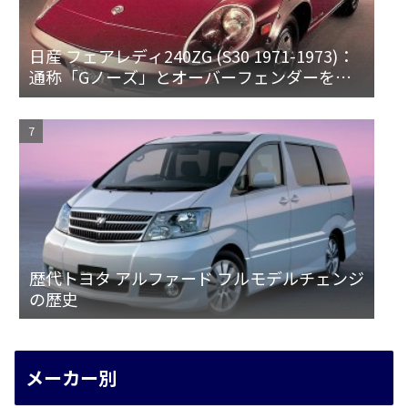
日産 フェアレディ240ZG (S30 1971-1973)：
通称「Gノーズ」とオーバーフェンダーを装
備した特別なZ
歴代トヨタ アルファード フルモデルチェンジ
の歴史
メーカー別