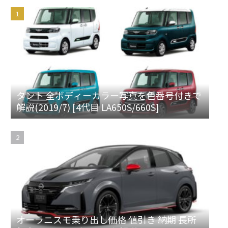
タント 全ボディーカラー写真を色番号付きで
解説(2019/7) [4代目 LA650S/660S]
オーラニスモ乗り出し価格 値引き 納期 長所