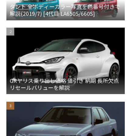
タント 全ボディーカラー写真を色番号付きで
解説(2019/7) [4代目 LA650S/660S]
GRヤリス乗り出し価格 値引き 納期 長所欠点
リセールバリューを解説