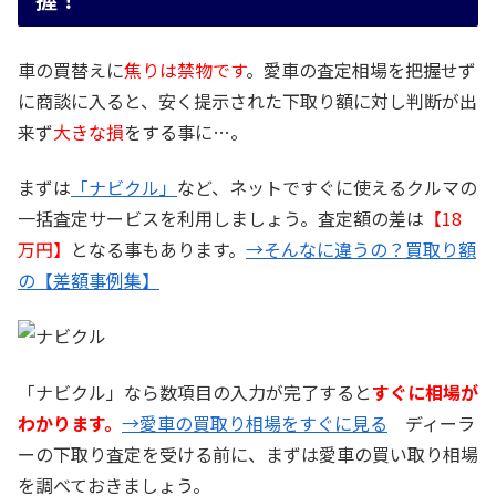
車の買替えに
焦りは禁物です
。愛車の査定相場を把握せず
に商談に入ると、安く提示された下取り額に対し判断が出
来ず
大きな損
をする事に…。
まずは
「ナビクル」
など、ネットですぐに使えるクルマの
一括査定サービスを利用しましょう。査定額の差は
【18
万円】
となる事もあります。
→そんなに違うの？買取り額
の【差額事例集】
「ナビクル」なら数項目の入力が完了すると
すぐに相場が
わかります。
→愛車の買取り相場をすぐに見る
ディーラ
ーの下取り査定を受ける前に、まずは愛車の買い取り相場
を調べておきましょう。