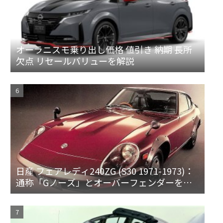
オーラニスモ乗り出し価格 値引き 納期 長所
欠点 リセールバリューを解説
日産 フェアレディ240ZG (S30 1971-1973)：
通称「Gノーズ」とオーバーフェンダーを装
備した特別なZ