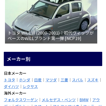
トヨタ WiLL Vi (2000-2001)：初代ヴィッツが
ベースのWiLLブランド第一弾 [NCP19]
メーカー別
日本メーカー
トヨタ
｜
ホンダ
｜
日産
｜
マツダ
｜
三菱
｜
スバル
｜
スズキ
｜
ダイハツ
｜
レクサス
海外メーカー
フォルクスワーゲン
｜
メルセデス・ベンツ
｜
BMW
｜
アウ