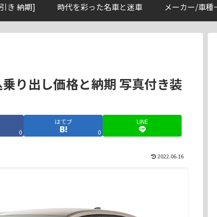
引き 納期]
時代を彩った名車と迷車
メーカー/車種
込乗り出し価格と納期 写真付き装
はてブ
LINE
0
0
2022.06.16