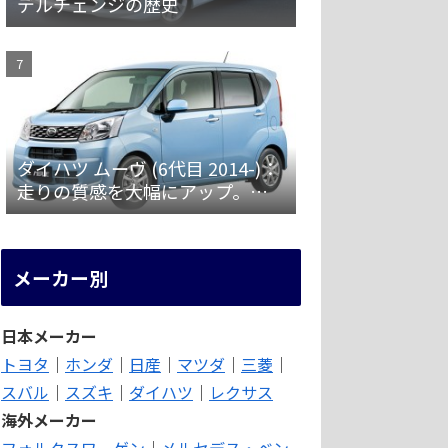
デルチェンジの歴史
ダイハツ ムーヴ (6代目 2014-)：
走りの質感を大幅にアップ。安
全装備を強化 [LA150/160S]
メーカー別
日本メーカー
トヨタ
｜
ホンダ
｜
日産
｜
マツダ
｜
三菱
｜
スバル
｜
スズキ
｜
ダイハツ
｜
レクサス
海外メーカー
フォルクスワーゲン
｜
メルセデス・ベン