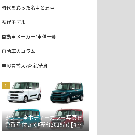
時代を彩った名車と迷車
歴代モデル
自動車メーカー/車種一覧
自動車のコラム
車の買替え/査定/売却
タント 全ボディーカラー写真を
色番号付きで解説(2019/7) [4代
目 LA650S/660S]