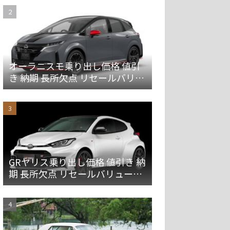
オーラニスモ乗り出し価格 値引
き 納期 長所欠点 リセールバリュ
ーを解説
GRヤリス乗り出し価格 値引き 納
期 長所欠点 リセールバリューを
解説