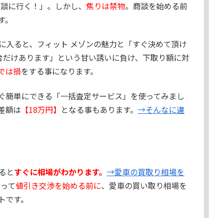
商談に行く！」。しかし、
焦りは禁物
。商談を始める前
す。
に入ると、フィット メゾンの魅力と「すぐ決めて頂け
台だけあります」という甘い誘いに負け、下取り額に対
では損
をする事になります。
ぐ簡単にできる「一括査定サービス」を使ってみまし
差額は
【18万円】
となる事もあります。
→そんなに違
ると
すぐに相場がわかります。
→愛車の買取り相場を
って
値引き交渉を始める前に
、愛車の買い取り相場を
トです。