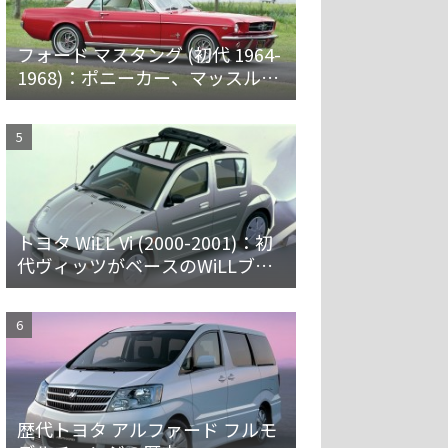
フォード マスタング (初代 1964-
1968)：ポニーカー、マッスルカ
ーの愛称で親しまれ大ヒット
トヨタ WiLL Vi (2000-2001)：初
代ヴィッツがベースのWiLLブラ
ンド第一弾 [NCP19]
歴代トヨタ アルファード フルモ