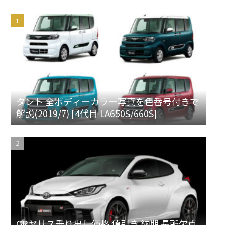
タント 全ボディーカラー写真を色番号付きで
解説(2019/7) [4代目 LA650S/660S]
GRヤリス乗り出し価格 値引き 納期 長所欠点