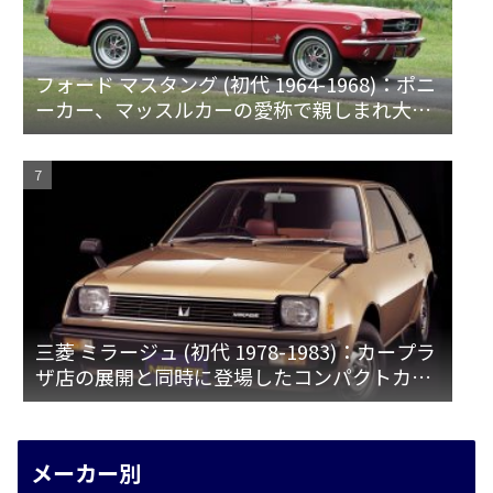
フォード マスタング (初代 1964-1968)：ポニ
ーカー、マッスルカーの愛称で親しまれ大ヒ
ット
三菱 ミラージュ (初代 1978-1983)：カープラ
ザ店の展開と同時に登場したコンパクトカー
[A15♯]
メーカー別