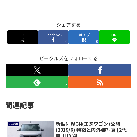
シェアする
X
Facebook
はてブ
LINE
0
0
ビークルズをフォローする
0
関連記事
新型N-WGN(エヌワゴン)公開
N-WGN
(2019/6) 特徴と内外装写真 [2代
目 JH3/4]