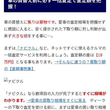
車の買替え前に必ず一括査定で査定額を把
握！
車の買替えに
焦りは禁物です
。愛車の査定相場を把握せず
に商談に入ると、安く提示された下取り額に対し判断が出
来ず
大きな損
をする事に…。
まずは
「ナビクル」
など、ネットですぐに使えるクルマの
一括査定サービスを利用しましょう。査定額の差は
【18
万円】
となる事もあります。
→そんなに違うの？買取り額
の【差額事例集】
「ナビクル」なら数項目の入力が完了すると
すぐに相場が
わかります。
→愛車の買取り相場をすぐに見る
ディーラ
ーの下取り査定を受ける前に、まずは愛車の買い取り相場