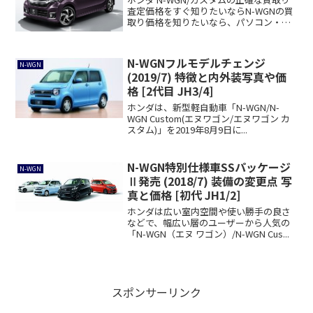
査定価格をすぐ知りたいならN-WGNの買
取り価格を知りたいなら、パソコン・ス
マ...
N-WGNフルモデルチェンジ
N-WGN
(2019/7) 特徴と内外装写真や価
格 [2代目 JH3/4]
ホンダは、新型軽自動車「N-WGN/N-
WGN Custom(エヌワゴン/エヌワゴン カ
スタム)」を2019年8月9日に...
N-WGN特別仕様車SSパッケージ
N-WGN
Ⅱ発売 (2018/7) 装備の変更点 写
真と価格 [初代 JH1/2]
ホンダは広い室内空間や使い勝手の良さ
などで、幅広い層のユーザーから人気の
「N-WGN（エヌ ワゴン）/N-WGN Cus...
スポンサーリンク