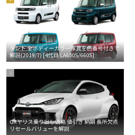
タント 全ボディーカラー写真を色番号付きで
解説(2019/7) [4代目 LA650S/660S]
GRヤリス乗り出し価格 値引き 納期 長所欠点
リセールバリューを解説