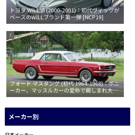
トヨタ WiLL Vi (2000-2001)：初代ヴィッツが
ベースのWiLLブランド第一弾 [NCP19]
フォード マスタング (初代 1964-1968)：ポニ
ーカー、マッスルカーの愛称で親しまれ大ヒ
ット
メーカー別
日本メーカー