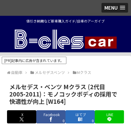
MENU
値引き納期など新車購入ガイド/旧車のアーガイブ
[PR]記事内に広告が含まれています。
自動車
メルセデスベンツ
Mクラス
メルセデス・ベンツ Mクラス (2代目
2005-2011)：モノコックボディの採用で
快適性が向上 [W164]
X
Facebook
はてブ
LINE
0
0