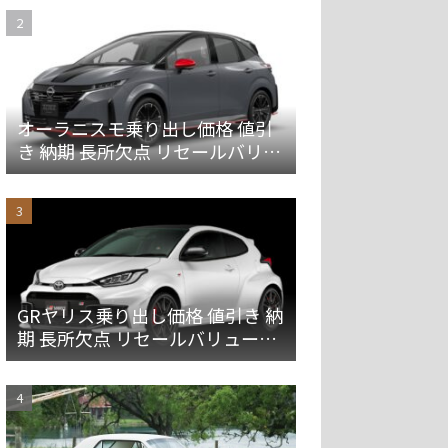
オーラニスモ乗り出し価格 値引
き 納期 長所欠点 リセールバリュ
ーを解説
GRヤリス乗り出し価格 値引き 納
期 長所欠点 リセールバリューを
解説