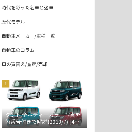
時代を彩った名車と迷車
歴代モデル
自動車メーカー/車種一覧
自動車のコラム
車の買替え/査定/売却
タント 全ボディーカラー写真を
色番号付きで解説(2019/7) [4代
目 LA650S/660S]