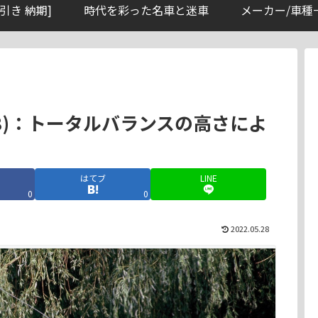
引き 納期]
時代を彩った名車と迷車
メーカー/車種
1998)：トータルバランスの高さによ
はてブ
LINE
0
0
2022.05.28