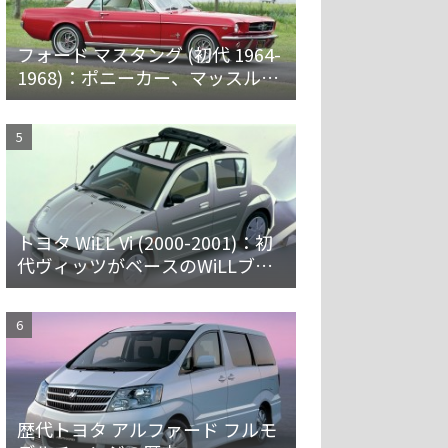
フォード マスタング (初代 1964-
1968)：ポニーカー、マッスルカ
ーの愛称で親しまれ大ヒット
トヨタ WiLL Vi (2000-2001)：初
代ヴィッツがベースのWiLLブラ
ンド第一弾 [NCP19]
歴代トヨタ アルファード フルモ