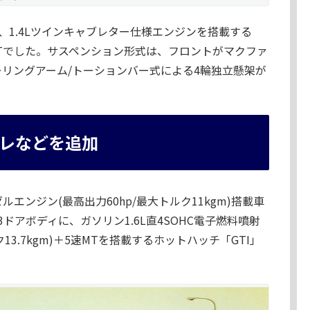
1.4Lツインキャブレター仕様エンジンを搭載する
MTでした。サスペンション形式は、フロントがマクファ
ーリングアーム/トーションバー式による4輪独立懸架が
レなどを追加
ーゼルエンジン(最高出力60hp/最大トルク11kgm)搭載車
アボディに、ガソリン1.6L直4SOHC電子燃料噴射
13.7kgm)＋5速MTを搭載するホットハッチ「GTI」