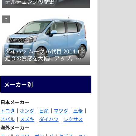
デルチェンジの歴史
ダイハツ ムーヴ (6代目 2014-)：
走りの質感を大幅にアップ。安
全装備を強化 [LA150/160S]
メーカー別
日本メーカー
トヨタ
｜
ホンダ
｜
日産
｜
マツダ
｜
三菱
｜
スバル
｜
スズキ
｜
ダイハツ
｜
レクサス
海外メーカー
フォルクスワーゲン
｜
メルセデス・ベン