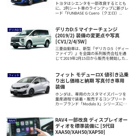
トヨタはシエンタを一部改良するととも
に、2列シート車のラインアップに新グレ
ード「FUNBASE G Cuero（クエロ）...
デリカD:5 マイナーチェンジ
デリカD:5
(2019/2) 装備の変更点や写真
[CV1/2/4/5W]
三菱自動車は、新型『デリカ D:5（ディー
ファイブ）』を全国の系列販売会社を通
じて2019年2月15日から販売を開始した...
フィット モデューロX 値引き込乗
フィット
り出し価格と納期 写真付き専用
装備
ホンダは、専用のカスタマイズパーツを
量産過程で装着・販売するコンプリート
カーブランド「Modulo X」シリーズに
「FI...
RAV4 一部改良 ディスプレイオー
RAV4
ディオを標準装備に [5代目
XAA50/XAH50/XAP50]