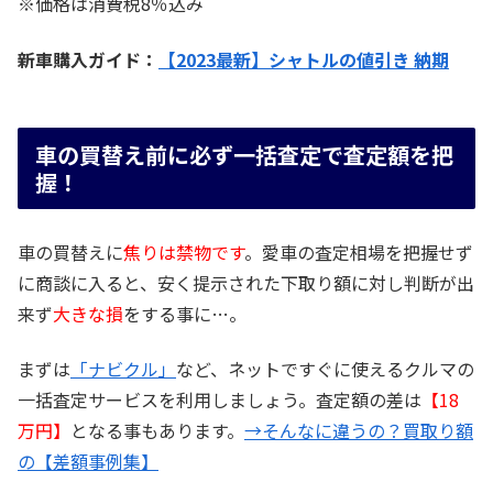
※価格は消費税8％込み
新車購入ガイド：
【2023最新】シャトルの値引き 納期
車の買替え前に必ず一括査定で査定額を把
握！
車の買替えに
焦りは禁物です
。愛車の査定相場を把握せず
に商談に入ると、安く提示された下取り額に対し判断が出
来ず
大きな損
をする事に…。
まずは
「ナビクル」
など、ネットですぐに使えるクルマの
一括査定サービスを利用しましょう。査定額の差は
【18
万円】
となる事もあります。
→そんなに違うの？買取り額
の【差額事例集】