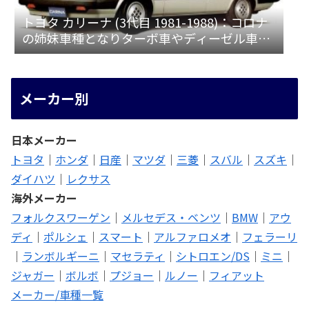
トヨタ カリーナ (3代目 1981-1988)：コロナ
の姉妹車種となりターボ車やディーゼル車も
設定 [A6♯]
メーカー別
日本メーカー
トヨタ
｜
ホンダ
｜
日産
｜
マツダ
｜
三菱
｜
スバル
｜
スズキ
｜
ダイハツ
｜
レクサス
海外メーカー
フォルクスワーゲン
｜
メルセデス・ベンツ
｜
BMW
｜
アウ
ディ
｜
ポルシェ
｜
スマート
｜
アルファロメオ
｜
フェラーリ
｜
ランボルギーニ
｜
マセラティ
｜
シトロエン/DS
｜
ミニ
｜
ジャガー
｜
ボルボ
｜
プジョー
｜
ルノー
｜
フィアット
メーカー/車種一覧