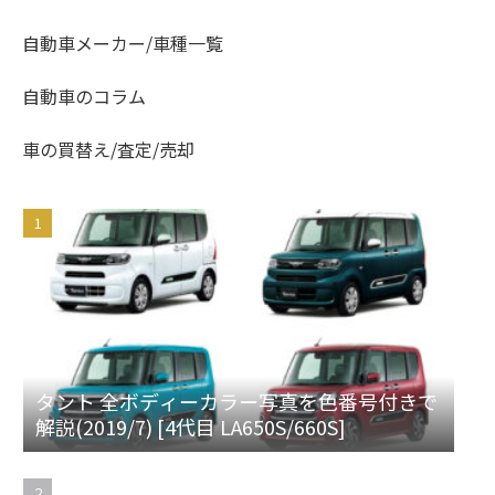
自動車メーカー/車種一覧
自動車のコラム
車の買替え/査定/売却
タント 全ボディーカラー写真を色番号付きで
解説(2019/7) [4代目 LA650S/660S]