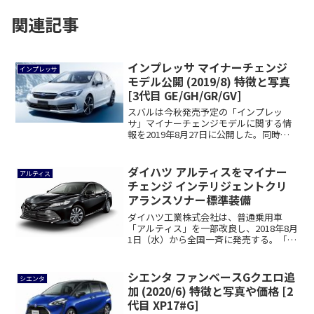
関連記事
インプレッサ マイナーチェンジ
インプレッサ
モデル公開 (2019/8) 特徴と写真
[3代目 GE/GH/GR/GV]
スバルは今秋発売予定の「インプレッ
サ」マイナーチェンジモデルに関する情
報を2019年8月27日に公開した。同時に
スバル販...
ダイハツ アルティスをマイナー
アルティス
チェンジ インテリジェントクリ
アランスソナー標準装備
ダイハツ工業株式会社は、普通乗用車
「アルティス」を一部改良し、2018年8月
1日（水）から全国一斉に発売する。「ア
ルティ...
シエンタ ファンベースGクエロ追
シエンタ
加 (2020/6) 特徴と写真や価格 [2
代目 XP17#G]