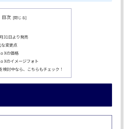
目次
Xは1月31日より発売
Xの主な変更点
ulo Xの価格
dulo Xのイメージフォト
購入を検討中なら、こちらもチェック！