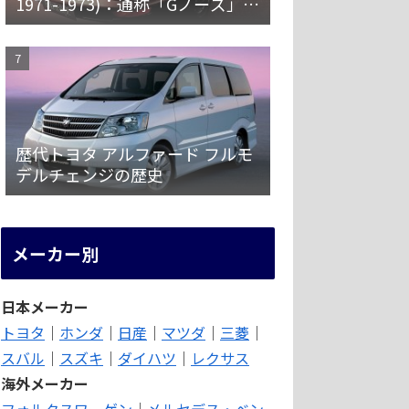
1971-1973)：通称「Gノーズ」と
オーバーフェンダーを装備した
特別なZ
歴代トヨタ アルファード フルモ
デルチェンジの歴史
メーカー別
日本メーカー
トヨタ
｜
ホンダ
｜
日産
｜
マツダ
｜
三菱
｜
スバル
｜
スズキ
｜
ダイハツ
｜
レクサス
海外メーカー
フォルクスワーゲン
｜
メルセデス・ベン