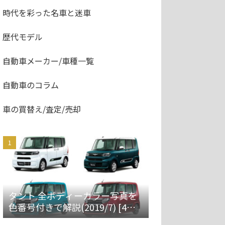
時代を彩った名車と迷車
歴代モデル
自動車メーカー/車種一覧
自動車のコラム
車の買替え/査定/売却
タント 全ボディーカラー写真を
色番号付きで解説(2019/7) [4代
目 LA650S/660S]