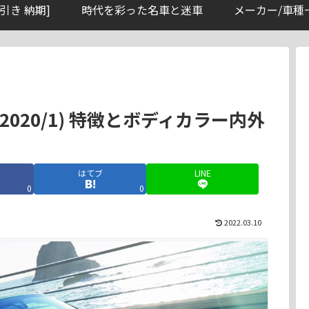
引き 納期]
時代を彩った名車と迷車
メーカー/車種
(2020/1) 特徴とボディカラー内外
はてブ
LINE
0
0
2022.03.10