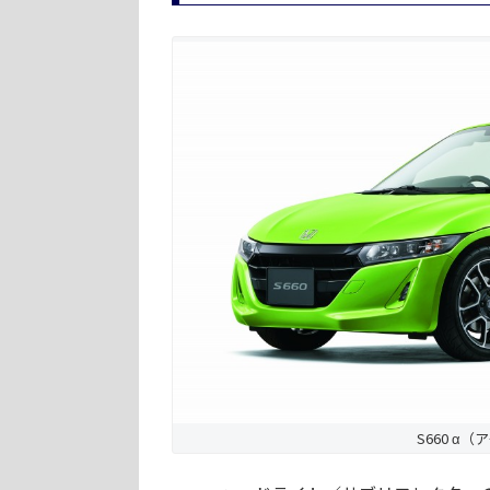
S660 α