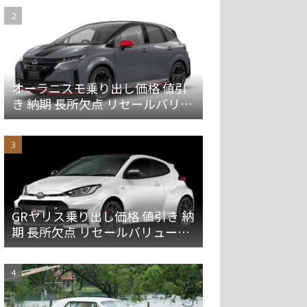
オーラニスモ乗り出し価格 値引
き 納期 長所欠点 リセールバリュ
ーを解説
GRヤリス乗り出し価格 値引き 納
期 長所欠点 リセールバリューを
解説