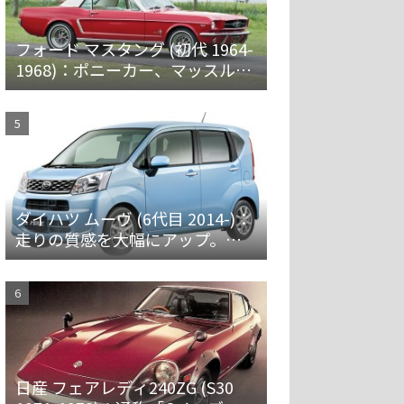
フォード マスタング (初代 1964-
1968)：ポニーカー、マッスルカ
ーの愛称で親しまれ大ヒット
ダイハツ ムーヴ (6代目 2014-)：
走りの質感を大幅にアップ。安
全装備を強化 [LA150/160S]
日産 フェアレディ240ZG (S30