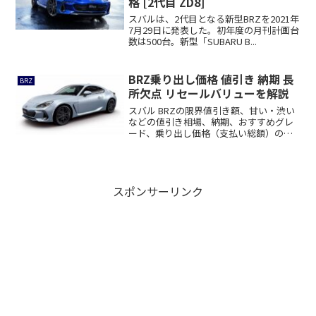
格 [2代目 ZD8]
スバルは、2代目となる新型BRZを2021年
7月29日に発表した。初年度の月刊計画台
数は500台。新型「SUBARU B...
BRZ乗り出し価格 値引き 納期 長
BRZ
所欠点 リセールバリューを解説
スバル BRZの限界値引き額、甘い・渋い
などの値引き相場、納期、おすすめグレ
ード、乗り出し価格（支払い総額）の見
積書、競...
スポンサーリンク