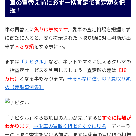
車の買替え前に必ず一括査定で査定額を把
握！
車の買替えに
焦りは禁物です
。愛車の査定相場を把握せず
に商談に入ると、安く提示された下取り額に対し判断が出
来ず
大きな損
をする事に…。
まずは
「ナビクル」
など、ネットですぐに使えるクルマの
一括査定サービスを利用しましょう。査定額の差は
【18
万円】
となる事もあります。
→そんなに違うの？買取り額
の【差額事例集】
「ナビクル」なら数項目の入力が完了すると
すぐに相場が
わかります。
→愛車の買取り相場をすぐに見る
ディーラ
ーの下取り査定を受ける前に、まずは愛車の買い取り相場