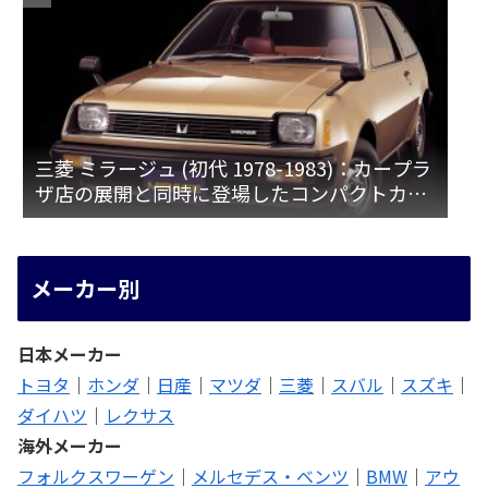
三菱 ミラージュ (初代 1978-1983)：カープラ
ザ店の展開と同時に登場したコンパクトカー
[A15♯]
メーカー別
日本メーカー
トヨタ
｜
ホンダ
｜
日産
｜
マツダ
｜
三菱
｜
スバル
｜
スズキ
｜
ダイハツ
｜
レクサス
海外メーカー
フォルクスワーゲン
｜
メルセデス・ベンツ
｜
BMW
｜
アウ