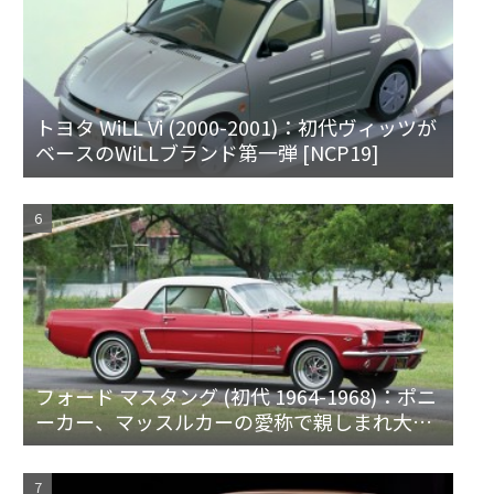
トヨタ WiLL Vi (2000-2001)：初代ヴィッツが
ベースのWiLLブランド第一弾 [NCP19]
フォード マスタング (初代 1964-1968)：ポニ
ーカー、マッスルカーの愛称で親しまれ大ヒ
ット