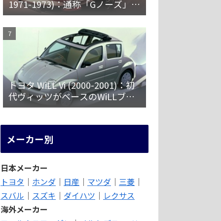
1971-1973)：通称「Gノーズ」と
オーバーフェンダーを装備した
特別なZ
トヨタ WiLL Vi (2000-2001)：初
代ヴィッツがベースのWiLLブラ
ンド第一弾 [NCP19]
メーカー別
日本メーカー
トヨタ
｜
ホンダ
｜
日産
｜
マツダ
｜
三菱
｜
スバル
｜
スズキ
｜
ダイハツ
｜
レクサス
海外メーカー