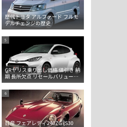
歴代トヨタ アルファード フルモ
デルチェンジの歴史
GRヤリス乗り出し価格 値引き 納
期 長所欠点 リセールバリューを
解説
日産 フェアレディ240ZG (S30