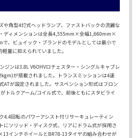
ズや角型4灯式ヘッドランプ、ファストバックの流麗な
ィメンションは全長4,555mm×全幅1,660mm×
65mmで、ビュイック・ブランドのモデルとしては最小で
較的軽量に抑えられていました。
ジンは3.8L V6OHVロチェスター・シングルキャブレ
4.2kgm)が搭載されました。トランスミッションは4速
ン式ATが設定されました。サスペンション形式はフロン
アがトルクアーム/コイル式で、前後ともにスタビライ
ク4.4回転のパワーアシスト付リサーキュレーティン
トにソリッド・ディスク式、リアにドラム式が採用さ
13インチホイールとBR78-13タイヤの組み合わせが