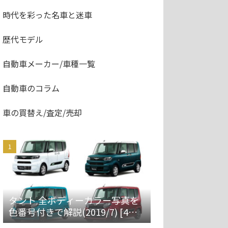
時代を彩った名車と迷車
歴代モデル
自動車メーカー/車種一覧
自動車のコラム
車の買替え/査定/売却
タント 全ボディーカラー写真を
色番号付きで解説(2019/7) [4代
目 LA650S/660S]