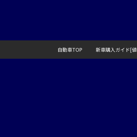
自動車TOP
新車購入ガイド[値