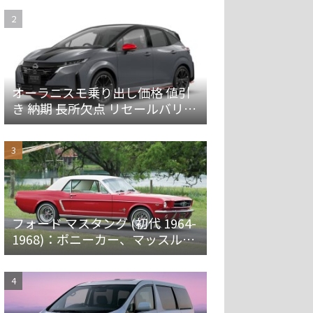
オーラニスモ乗り出し価格 値引
き 納期 長所欠点 リセールバリュ
ーを解説
フォード マスタング (初代 1964-
1968)：ポニーカー、マッスルカ
ーの愛称で親しまれ大ヒット