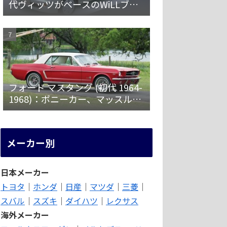
代ヴィッツがベースのWiLLブラ
ンド第一弾 [NCP19]
フォード マスタング (初代 1964-
1968)：ポニーカー、マッスルカ
ーの愛称で親しまれ大ヒット
メーカー別
日本メーカー
トヨタ
｜
ホンダ
｜
日産
｜
マツダ
｜
三菱
｜
スバル
｜
スズキ
｜
ダイハツ
｜
レクサス
海外メーカー