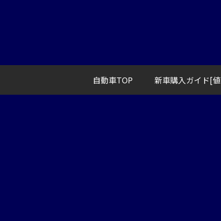
自動車TOP
新車購入ガイド[値