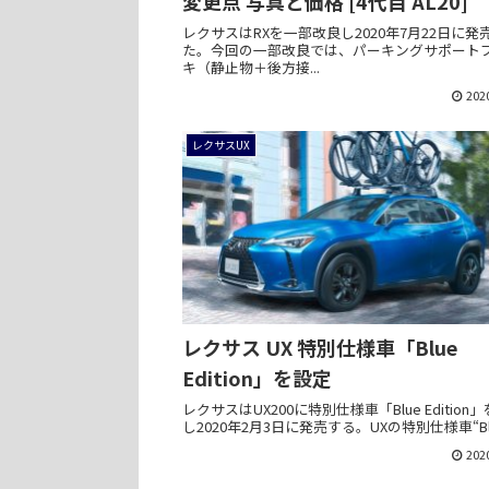
変更点 写真と価格 [4代目 AL20]
レクサスはRXを一部改良し2020年7月22日に発
た。今回の一部改良では、パーキングサポート
キ（静止物＋後方接...
202
レクサスUX
レクサス UX 特別仕様車「Blue
Edition」を設定
レクサスはUX200に特別仕様車「Blue Edition
し2020年2月3日に発売する。UXの特別仕様車“Bl.
202