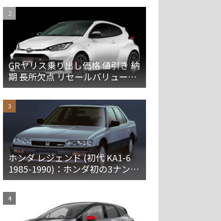
GRヤリス乗り出し価格 値引き 納
期 長所欠点 リセールバリューを
解説
ホンダ レジェンド (初代 KA1-6
1985-1990)：ホンダ初の3ナンバ
ー車。プレミアムなセダンとハ
ードトップ