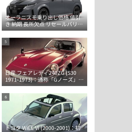
オーラニスモ乗り出し価格 値引
き 納期 長所欠点 リセールバリュ
ーを解説
日産 フェアレディ240ZG (S30
1971-1973)：通称「Gノーズ」と
オーバーフェンダーを装備した
特別なZ
トヨタ WiLL Vi (2000-2001)：初