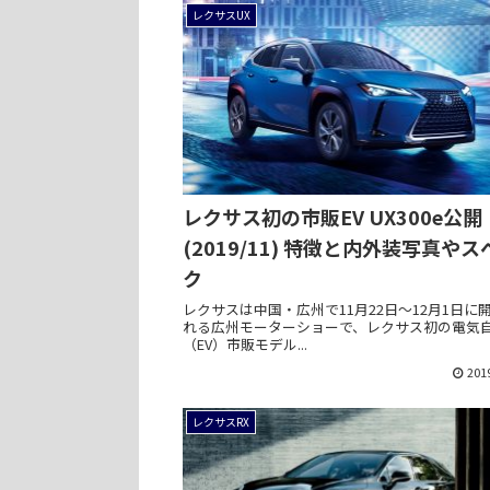
レクサスUX
レクサス初の市販EV UX300e公開
(2019/11) 特徴と内外装写真やス
ク
レクサスは中国・広州で11月22日～12月1日に
れる広州モーターショーで、レクサス初の電気
（EV）市販モデル...
201
レクサスRX