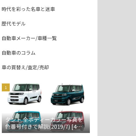
時代を彩った名車と迷車
歴代モデル
自動車メーカー/車種一覧
自動車のコラム
車の買替え/査定/売却
タント 全ボディーカラー写真を
色番号付きで解説(2019/7) [4代
目 LA650S/660S]