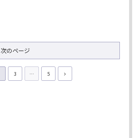
次のページ
次
3
…
5
へ