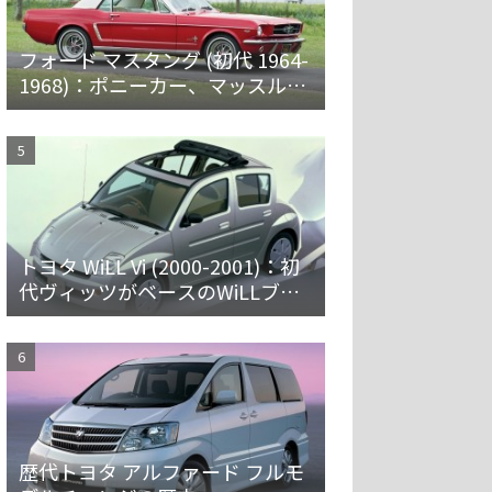
フォード マスタング (初代 1964-
1968)：ポニーカー、マッスルカ
ーの愛称で親しまれ大ヒット
トヨタ WiLL Vi (2000-2001)：初
代ヴィッツがベースのWiLLブラ
ンド第一弾 [NCP19]
歴代トヨタ アルファード フルモ