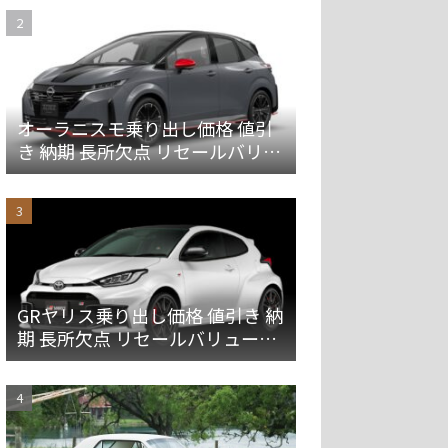
オーラニスモ乗り出し価格 値引
き 納期 長所欠点 リセールバリュ
ーを解説
GRヤリス乗り出し価格 値引き 納
期 長所欠点 リセールバリューを
解説