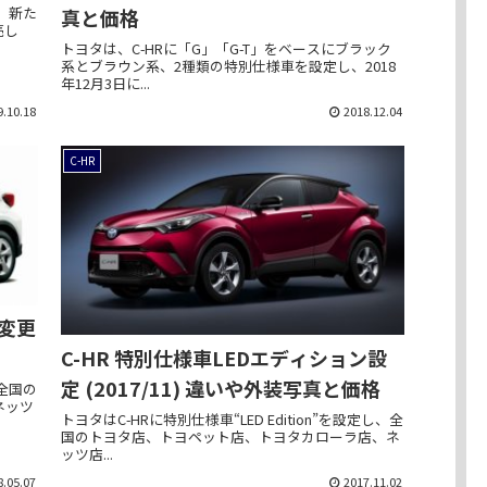
、新た
真と価格
売し
トヨタは、C-HRに「G」「G-T」をベースにブラック
系とブラウン系、2種類の特別仕様車を設定し、2018
年12月3日に...
9.10.18
2018.12.04
C-HR
 変更
C-HR 特別仕様車LEDエディション設
定 (2017/11) 違いや外装写真と価格
全国の
ネッツ
トヨタはC-HRに特別仕様車“LED Edition”を設定し、全
国のトヨタ店、トヨペット店、トヨタカローラ店、ネ
ッツ店...
8.05.07
2017.11.02