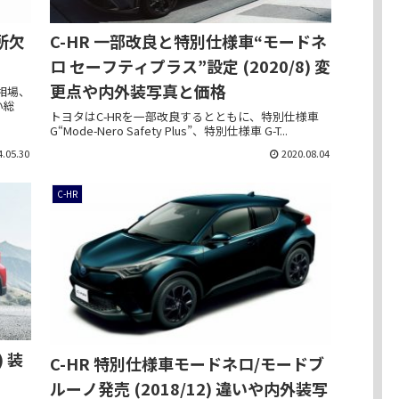
所欠
C-HR 一部改良と特別仕様車“モードネ
ロ セーフティプラス”設定 (2020/8) 変
更点や内外装写真と価格
相場、
い総
トヨタはC-HRを一部改良するとともに、特別仕様車
G“Mode-Nero Safety Plus”、特別仕様車 G-T...
4.05.30
2020.08.04
C-HR
) 装
C-HR 特別仕様車モードネロ/モードブ
ルーノ発売 (2018/12) 違いや内外装写