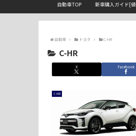
自動車TOP
新車購入ガイド[値
自動車
トヨタ
C-HR
C-HR
X
Facebook
C-HR