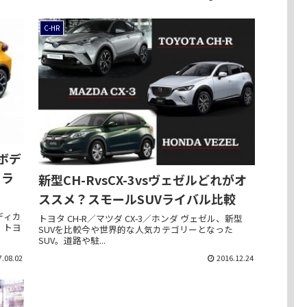
C-HR
ボデ
カラ
新型CH-RvsCX-3vsヴェゼルどれがオ
ススメ？スモールSUVライバル比較
ディカ
トヨタ CH-R／マツダ CX-3／ホンダ ヴェゼル、新型
、トヨ
SUVを比較今や世界的な人気カテゴリーとなった
SUV。道路や駐...
7.08.02
2016.12.24