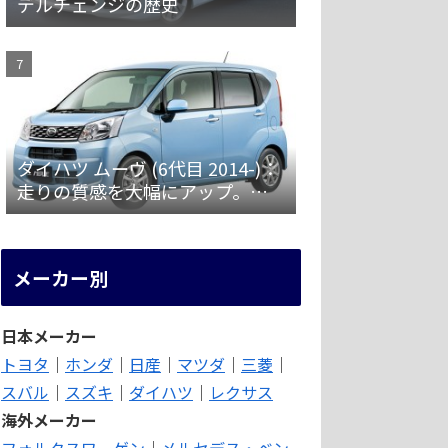
デルチェンジの歴史
ダイハツ ムーヴ (6代目 2014-)：
走りの質感を大幅にアップ。安
全装備を強化 [LA150/160S]
メーカー別
日本メーカー
トヨタ
｜
ホンダ
｜
日産
｜
マツダ
｜
三菱
｜
スバル
｜
スズキ
｜
ダイハツ
｜
レクサス
海外メーカー
フォルクスワーゲン
｜
メルセデス・ベン