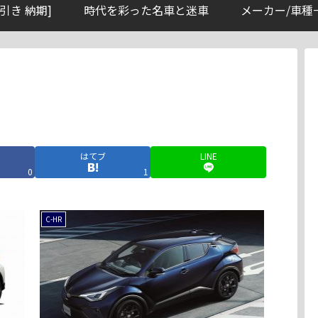
引き 納期]
時代を彩った名車と迷車
メーカー/車種
はてブ
LINE
0
1
C-HR