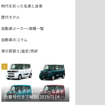
時代を彩った名車と迷車
歴代モデル
自動車メーカー/車種一覧
自動車のコラム
車の買替え/査定/売却
タント 全ボディーカラー写真を
色番号付きで解説(2019/7) [4代
目 LA650S/660S]