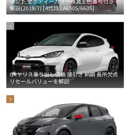
タント 全ボディーカラー写真を色番号付きで
解説(2019/7) [4代目 LA650S/660S]
GRヤリス乗り出し価格 値引き 納期 長所欠点
リセールバリューを解説