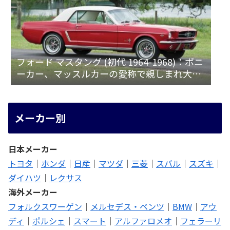
フォード マスタング (初代 1964-1968)：ポニ
ーカー、マッスルカーの愛称で親しまれ大ヒ
ット
メーカー別
日本メーカー
トヨタ
｜
ホンダ
｜
日産
｜
マツダ
｜
三菱
｜
スバル
｜
スズキ
｜
ダイハツ
｜
レクサス
海外メーカー
フォルクスワーゲン
｜
メルセデス・ベンツ
｜
BMW
｜
アウ
ディ
｜
ポルシェ
｜
スマート
｜
アルファロメオ
｜
フェラーリ