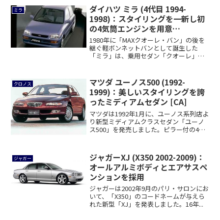
ダイハツ ミラ (4代目 1994-
ミラ
1998)：スタイリングを一新し初
の4気筒エンジンを用意
[L500/L510]
1980年に「MAXクオーレ・バン」の後を
継ぐ軽ボンネットバンとして誕生した
「ミラ」は、乗用セダン「クオーレ」を
統合した...
マツダ ユーノス500 (1992-
クロノス
1999)：美しいスタイリングを誇
ったミディアムセダン [CA]
マツダは1992年1月に、ユーノス系列店よ
り新型ミディアムクラスセダン「ユーノ
ス500」を発売しました。ピラー付の4ド
ア...
ジャガーXJ (X350 2002-2009)：
ジャガー
オールアルミボディとエアサスペ
ンションを採用
ジャガーは2002年9月のパリ・サロンにお
いて、「X350」のコードネームが与えら
れた新型「XJ」を発表しました。16年...