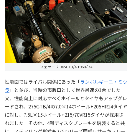
フェラーリ 365GTB/4 1968-’74
性能面ではライバル関係にあった「
ランボルギーニ・ミウ
ラ
」と並び、当時の市販車として世界最速の1台でした。
又、性能向上に対応すべくホイールとタイヤもアップグレ
ードされ、275GTB/4の7.0×14ホイール+205HR14タイヤ
に対し、7.5L×15ホイール+215/70VR15タイヤが採用さ
れました。その他、4輪ディスクブレーキを踏襲すると共
に、ステアリング形式も275シリーズ同様リサーキュレー