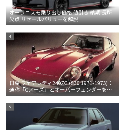
オーラニスモ乗り出し価格 値引き 納期 長所
欠点 リセールバリューを解説
日産 フェアレディ240ZG (S30 1971-1973)：
通称「Gノーズ」とオーバーフェンダーを装
備した特別なZ