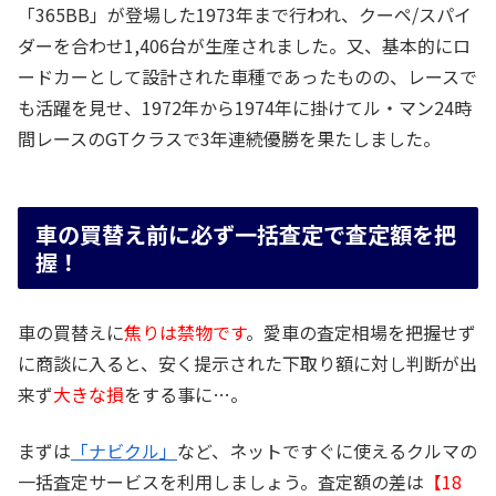
「365BB」が登場した1973年まで行われ、クーペ/スパイ
ダーを合わせ1,406台が生産されました。又、基本的にロ
ードカーとして設計された車種であったものの、レースで
も活躍を見せ、1972年から1974年に掛けてル・マン24時
間レースのGTクラスで3年連続優勝を果たしました。
車の買替え前に必ず一括査定で査定額を把
握！
車の買替えに
焦りは禁物です
。愛車の査定相場を把握せず
に商談に入ると、安く提示された下取り額に対し判断が出
来ず
大きな損
をする事に…。
まずは
「ナビクル」
など、ネットですぐに使えるクルマの
一括査定サービスを利用しましょう。査定額の差は
【18