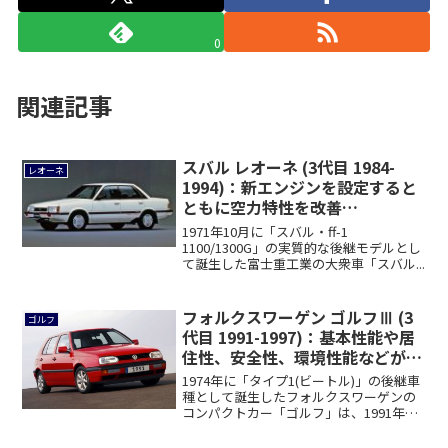
0
関連記事
スバル レオーネ (3代目 1984-
レオーネ
1994)：新エンジンを設定すると
ともに空力特性を改善
[AA2/3/4/5/AL5/7/AG4]
1971年10月に「スバル・ff-1
1100/1300G」の実質的な後継モデルとし
て誕生した富士重工業の大衆車「スバル...
フォルクスワーゲン ゴルフⅢ (3
ゴルフ
代目 1991-1997)：基本性能や居
住性、安全性、環境性能などが向
上 [1H]
1974年に「タイプ1(ビートル)」の後継車
種として誕生したフォルクスワーゲンの
コンパクトカー「ゴルフ」は、1991年
に...