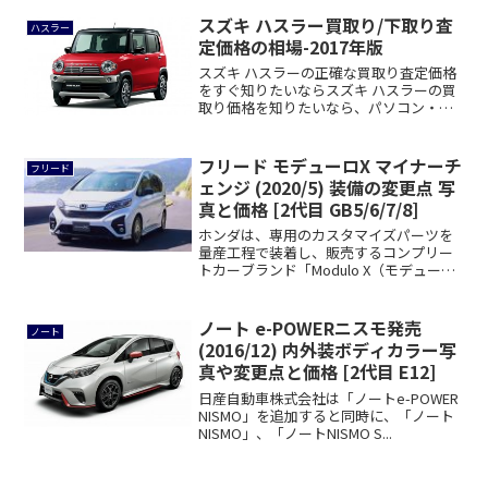
スズキ ハスラー買取り/下取り査
ハスラー
定価格の相場-2017年版
スズキ ハスラーの正確な買取り査定価格
をすぐ知りたいならスズキ ハスラーの買
取り価格を知りたいなら、パソコン・ス
マートフ...
フリード モデューロX マイナーチ
フリード
ェンジ (2020/5) 装備の変更点 写
真と価格 [2代目 GB5/6/7/8]
ホンダは、専用のカスタマイズパーツを
量産工程で装着し、販売するコンプリー
トカーブランド「Modulo X（モデューロ
エ...
ノート e-POWERニスモ発売
ノート
(2016/12) 内外装ボディカラー写
真や変更点と価格 [2代目 E12]
日産自動車株式会社は「ノートe-POWER
NISMO」を追加すると同時に、「ノート
NISMO」、「ノートNISMO S...