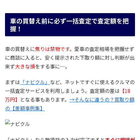
車の買替え前に必ず一括査定で査定額を把
握！
車の買替えに
焦りは禁物です
。愛車の査定相場を把握せず
に商談に入ると、安く提示された下取り額に対し判断が出
来ず
大きな損
をする事に…。
まずは
「ナビクル」
など、ネットですぐに使えるクルマの
一括査定サービスを利用しましょう。査定額の差は
【18
万円】
となる事もあります。
→そんなに違うの？買取り額
の【差額事例集】
「ナビクル」なら数項目の入力が完了すると
すぐに相場が