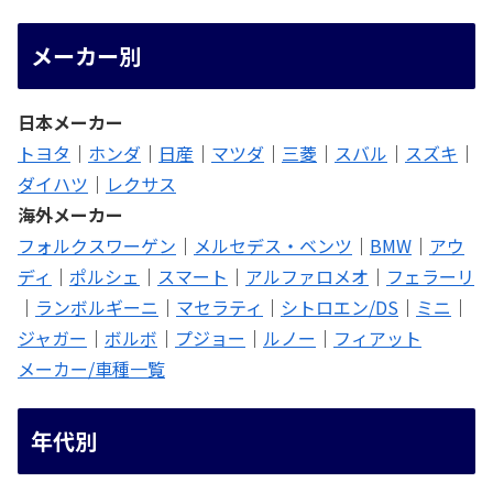
メーカー別
日本メーカー
トヨタ
｜
ホンダ
｜
日産
｜
マツダ
｜
三菱
｜
スバル
｜
スズキ
｜
ダイハツ
｜
レクサス
海外メーカー
フォルクスワーゲン
｜
メルセデス・ベンツ
｜
BMW
｜
アウ
ディ
｜
ポルシェ
｜
スマート
｜
アルファロメオ
｜
フェラーリ
｜
ランボルギーニ
｜
マセラティ
｜
シトロエン/DS
｜
ミニ
｜
ジャガー
｜
ボルボ
｜
プジョー
｜
ルノー
｜
フィアット
メーカー/車種一覧
年代別