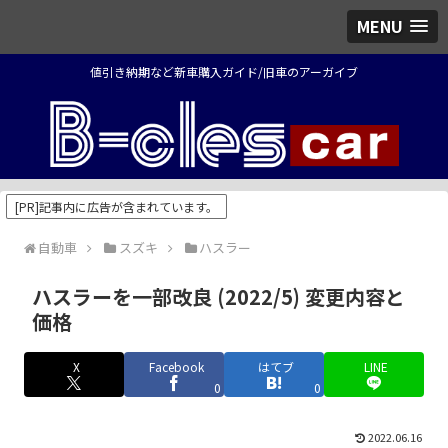
MENU
値引き納期など新車購入ガイド/旧車のアーガイブ
[PR]記事内に広告が含まれています。
自動車
スズキ
ハスラー
ハスラーを一部改良 (2022/5) 変更内容と
価格
X
Facebook
はてブ
LINE
0
0
2022.06.16