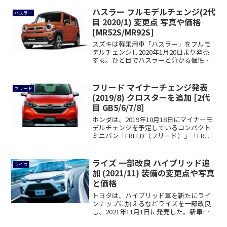
ハスラー フルモデルチェンジ(2代
ハスラー
目 2020/1) 変更点 写真や価格
[MR52S/MR92S]
スズキは軽乗用車「ハスラー」をフルモ
デルチェンジし2020年1月20日より発売
する。ひと目でハスラーと分かる個性的
なデザ...
フリード マイナーチェンジ発表
フリード
(2019/8) クロスターを追加 [2代
目 GB5/6/7/8]
ホンダは、2019年10月18日にマイナーモ
デルチェンジを予定しているコンパクト
ミニバン「FREED（フリード）」「FR...
ライズ 一部改良 ハイブリッド追
ライズ
加 (2021/11) 装備の変更点や写真
と価格
トヨタは、ハイブリッド車を新たにライ
ンナップに加えるなどライズを一部改良
し、2021年11月1日に発売した。新車購
入ガイ...