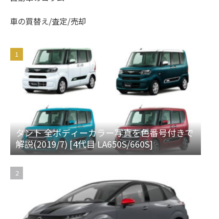
車の買替え/査定/売却
タント 全ボディーカラー写真を色番号付きで
解説(2019/7) [4代目 LA650S/660S]