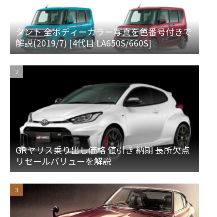
タント 全ボディーカラー写真を色番号付きで
解説(2019/7) [4代目 LA650S/660S]
GRヤリス乗り出し価格 値引き 納期 長所欠点
リセールバリューを解説