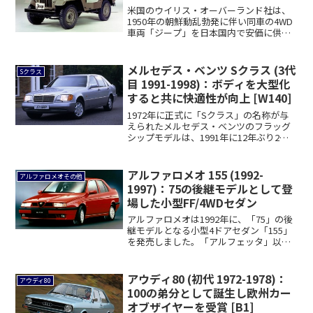
[J1♯/J2♯/J3♯/J4♯/J5♯]
米国のウイリス・オーバーランド社は、
1950年の朝鮮動乱勃発に伴い同車の4WD
車両「ジープ」を日本国内で安価に供給
する必...
メルセデス・ベンツ Sクラス (3代
Sクラス
目 1991-1998)：ボディを大型化
すると共に快適性が向上 [W140]
1972年に正式に「Sクラス」の名称が与
えられたメルセデス・ベンツのフラッグ
シップモデルは、1991年に12年ぶり2度
目...
アルファロメオ 155 (1992-
アルファロメオその他
1997)：75の後継モデルとして登
場した小型FF/4WDセダン
アルファロメオは1992年に、「75」の後
継モデルとなる小型4ドアセダン「155」
を発売しました。「アルフェッタ」以来
の...
アウディ80 (初代 1972-1978)：
アウディ80
100の弟分として誕生し欧州カー
オブザイヤーを受賞 [B1]