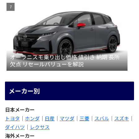
オーラニスモ乗り出し価格 値引き 納期 長所
欠点 リセールバリューを解説
メーカー別
日本メーカー
トヨタ
｜
ホンダ
｜
日産
｜
マツダ
｜
三菱
｜
スバル
｜
スズキ
｜
ダイハツ
｜
レクサス
海外メーカー