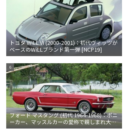
トヨタ WiLL Vi (2000-2001)：初代ヴィッツが
ベースのWiLLブランド第一弾 [NCP19]
フォード マスタング (初代 1964-1968)：ポニ
ーカー、マッスルカーの愛称で親しまれ大ヒ
ット