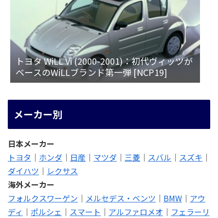
トヨタ WiLL Vi (2000-2001)：初代ヴィッツが
ベースのWiLLブランド第一弾 [NCP19]
メーカー別
日本メーカー
トヨタ
｜
ホンダ
｜
日産
｜
マツダ
｜
三菱
｜
スバル
｜
スズキ
｜
ダイハツ
｜
レクサス
海外メーカー
フォルクスワーゲン
｜
メルセデス・ベンツ
｜
BMW
｜
アウ
ディ
｜
ポルシェ
｜
スマート
｜
アルファロメオ
｜
フェラーリ