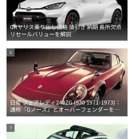
GRヤリス乗り出し価格 値引き 納期 長所欠点
リセールバリューを解説
日産 フェアレディ240ZG (S30 1971-1973)：
通称「Gノーズ」とオーバーフェンダーを装
備した特別なZ