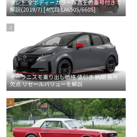
タント 全ボディーカラー写真を色番号付きで
解説(2019/7) [4代目 LA650S/660S]
オーラニスモ乗り出し価格 値引き 納期 長所
欠点 リセールバリューを解説