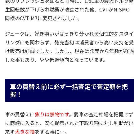
観のリフレッシュを図ると同時に、1.6L車の最大トルク発
生回転数が下げられ燃費が改善された他、CVTがNISMO
同様のCVT-M7に変更されました。
ジュークは、好き嫌いがはっきり分かれる個性的なスタイ
リングにも関わらず、発売当初は消費者から高い支持を受
け販売は好調でした。しかし、現在は発売から年数が経過
した事もあり、やや低迷傾向となっています。
車の買替え前に必ず一括査定で査定額を把
握！
車の買替えに
焦りは禁物です
。愛車の査定相場を把握せず
に商談に入ると、安く提示された下取り額に対し判断が出
来ず
大きな損
をする事に…。