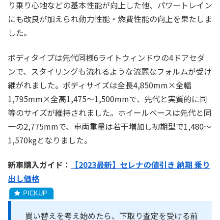
り乗り心地などの基本性能が向上した他、パワートレイン
にも改良が加えられ動力性能・燃費性能の向上を果たしま
した。
ボディタイプは先代同様6ライトウィンドウの4ドアセダ
ンで、スタイリングも流れるような流麗なフォルムが受け
継がれました。ボディサイズは全長4,850mm×全幅
1,795mm×全高1,475～1,500mmで、先代と実質的に同
等のサイズが維持されました。ホイールベースは先代と同
一の2,775mmで、車両重量は若干増加し初期型で1,480～
1,570kgとなりました。
新車購入ガイド：
【2023最新】セレナの値引き 納期 乗り
出し価格
買い替えを考え始めたら、下取り査定を受ける前