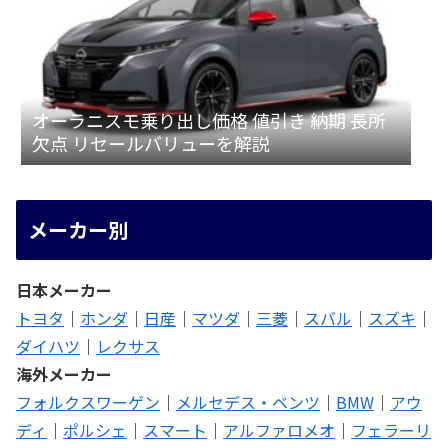
オーラニスモ乗り出し価格 値引き 納期 長所
欠点 リセールバリューを解説
メーカー別
日本メーカー
トヨタ
｜
ホンダ
｜
日産
｜
マツダ
｜
三菱
｜
スバル
｜
スズキ
｜
ダイハツ
｜
レクサス
海外メーカー
フォルクスワーゲン
｜
メルセデス・ベンツ
｜
BMW
｜
アウ
ディ
｜
ポルシェ
｜
スマート
｜
アルファロメオ
｜
フェラーリ