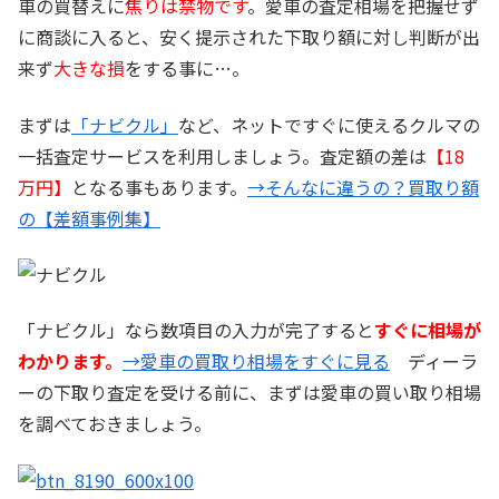
車の買替えに
焦りは禁物です
。愛車の査定相場を把握せず
に商談に入ると、安く提示された下取り額に対し判断が出
来ず
大きな損
をする事に…。
まずは
「ナビクル」
など、ネットですぐに使えるクルマの
一括査定サービスを利用しましょう。査定額の差は
【18
万円】
となる事もあります。
→そんなに違うの？買取り額
の【差額事例集】
「ナビクル」なら数項目の入力が完了すると
すぐに相場が
わかります。
→愛車の買取り相場をすぐに見る
ディーラ
ーの下取り査定を受ける前に、まずは愛車の買い取り相場
を調べておきましょう。