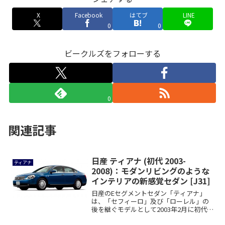
X
Facebook
はてブ
LINE
0
0
ビークルズをフォローする
0
関連記事
日産 ティアナ (初代 2003-
ティアナ
2008)：モダンリビングのような
インテリアの新感覚セダン [J31]
日産のEセグメントセダン「ティアナ」
は、「セフィーロ」及び「ローレル」の
後を継ぐモデルとして2003年2月に初代モ
デルが...