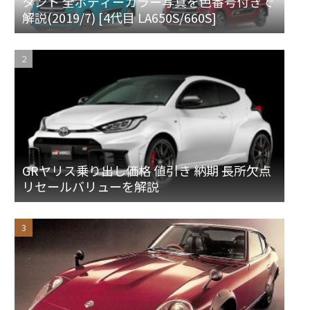
タント 全ボディーカラー写真を色番号付きで
解説(2019/7) [4代目 LA650S/660S]
GRヤリス乗り出し価格 値引き 納期 長所欠点
リセールバリューを解説