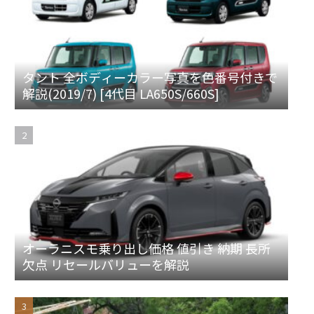
タント 全ボディーカラー写真を色番号付きで
解説(2019/7) [4代目 LA650S/660S]
オーラニスモ乗り出し価格 値引き 納期 長所
欠点 リセールバリューを解説