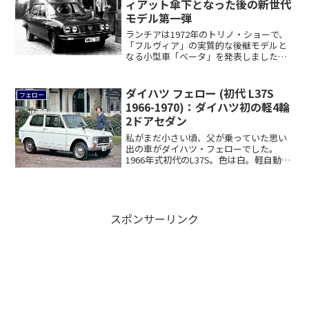
ィアット傘下となった後の新世代
モデル第一弾
ランチアは1972年のトリノ・ショーで、
「フルヴィア」の実質的な後継モデルと
なる小型車「ベータ」を発表しました。
1969...
ダイハツ フェロー (初代 L37S
フェロー
1966-1970)：ダイハツ初の軽4輪
2ドアセダン
私がまだ小さい頃、父が乗っていた思い
出の車がダイハツ・フェローでした。
1966年式初代のL37S。色は白。軽自動車
ですが...
スポンサーリンク