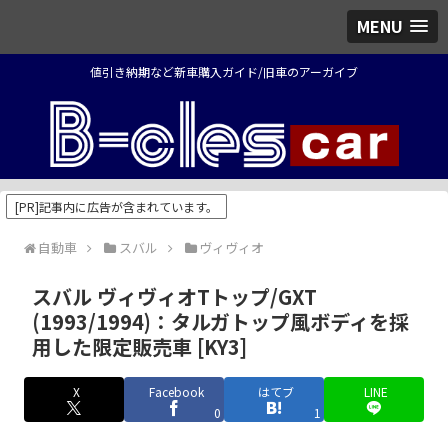
MENU
値引き納期など新車購入ガイド/旧車のアーガイブ
[PR]記事内に広告が含まれています。
自動車
スバル
ヴィヴィオ
スバル ヴィヴィオTトップ/GXT
(1993/1994)：タルガトップ風ボディを採
用した限定販売車 [KY3]
X
Facebook
はてブ
LINE
0
1