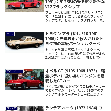
1991)：512BBiの後を継ぐ新たな
V12フラッグシップ
フェラーリは1984年10月のパリ・サロン
で、「512BBi」に代わる新たなフラッグ
シップモデルとなる「テスタロッサ」を...
トヨタ ソアラ (初代 Z10 1981-
ソアラ
1986)：先進技術が投入されたト
ヨタ初の高級パーソナルクーぺ
トヨタ自動車の高級パーソナルクーペ
「ソアラ」は、1981年2月に初代モデルの
Z10型が発売されました。同社としてこ
のカテ...
オペル GT (919S 1968-1973)：軽
その他メーカー
量ボディに扱い易いエンジンを搭
載したGTカー
ドイツ(当時は西ドイツ)の自動車メーカー
であるアダム・オペル社は、1965年のフ
ランクフルトモーターショーに出展され
たシ...
ランチア ベータ (1972-1984):フ
ランチア