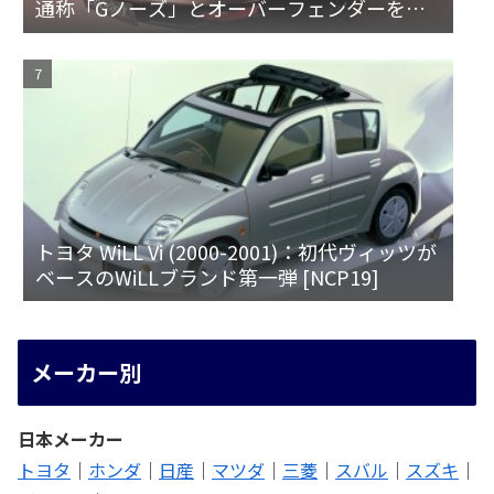
通称「Gノーズ」とオーバーフェンダーを装
備した特別なZ
トヨタ WiLL Vi (2000-2001)：初代ヴィッツが
ベースのWiLLブランド第一弾 [NCP19]
メーカー別
日本メーカー
トヨタ
｜
ホンダ
｜
日産
｜
マツダ
｜
三菱
｜
スバル
｜
スズキ
｜