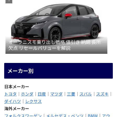
オーラニスモ乗り出し価格 値引き 納期 長所
欠点 リセールバリューを解説
メーカー別
日本メーカー
トヨタ
｜
ホンダ
｜
日産
｜
マツダ
｜
三菱
｜
スバル
｜
スズキ
｜
ダイハツ
｜
レクサス
海外メーカー
フォルクスワーゲン
｜
メルセデス・ベンツ
｜
BMW
｜
アウ