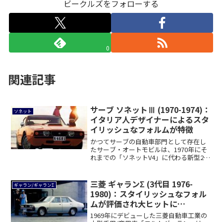
ビークルズをフォローする
0
関連記事
サーブ ソネットⅢ (1970-1974)：
ソネット
イタリア人デザイナーによるスタ
イリッシュなフォルムが特徴
かつてサーブの自動車部門として存在し
たサーブ・オートモビルは、1970年にそ
れまでの「ソネットV4」に代わる新型2シ
ータ...
三菱 ギャランΣ (3代目 1976-
ギャラン/ギャランΣ
1980)：スタイリッシュなフォル
ムが評価され大ヒットに
[A12♯/13♯]
1969年にデビューした三菱自動車工業の