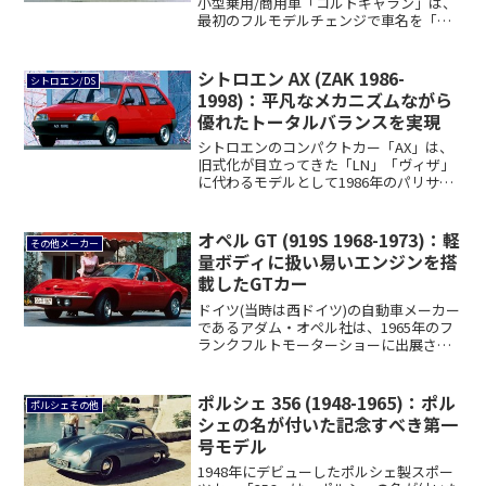
小型乗用/商用車「コルトギャラン」は、
最初のフルモデルチェンジで車名を「ギ
ャラン...
シトロエン AX (ZAK 1986-
シトロエン/DS
1998)：平凡なメカニズムながら
優れたトータルバランスを実現
シトロエンのコンパクトカー「AX」は、
旧式化が目立ってきた「LN」「ヴィザ」
に代わるモデルとして1986年のパリサロ
ンで...
オペル GT (919S 1968-1973)：軽
その他メーカー
量ボディに扱い易いエンジンを搭
載したGTカー
ドイツ(当時は西ドイツ)の自動車メーカー
であるアダム・オペル社は、1965年のフ
ランクフルトモーターショーに出展され
たシ...
ポルシェ 356 (1948-1965)：ポル
ポルシェその他
シェの名が付いた記念すべき第一
号モデル
1948年にデビューしたポルシェ製スポー