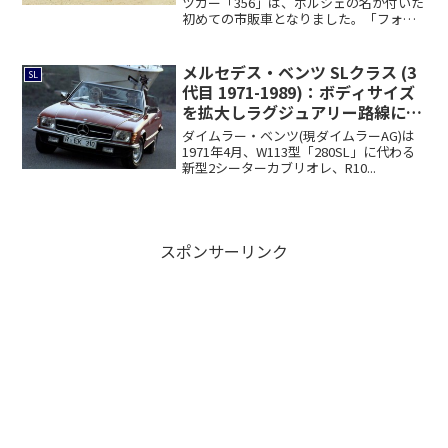
ツカー「356」は、ポルシェの名が付いた
初めての市販車となりました。「フォル
クス...
メルセデス・ベンツ SLクラス (3
SL
代目 1971-1989)：ボディサイズ
を拡大しラグジュアリー路線に
[R107]
ダイムラー・ベンツ(現ダイムラーAG)は
1971年4月、W113型「280SL」に代わる
新型2シーターカブリオレ、R10...
スポンサーリンク