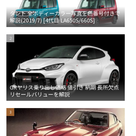
タント 全ボディーカラー写真を色番号付きで
解説(2019/7) [4代目 LA650S/660S]
GRヤリス乗り出し価格 値引き 納期 長所欠点
リセールバリューを解説