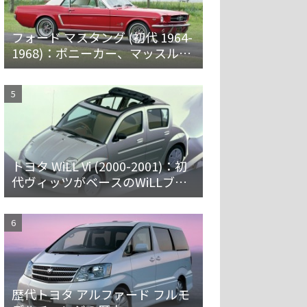
フォード マスタング (初代 1964-
1968)：ポニーカー、マッスルカ
ーの愛称で親しまれ大ヒット
トヨタ WiLL Vi (2000-2001)：初
代ヴィッツがベースのWiLLブラ
ンド第一弾 [NCP19]
歴代トヨタ アルファード フルモ