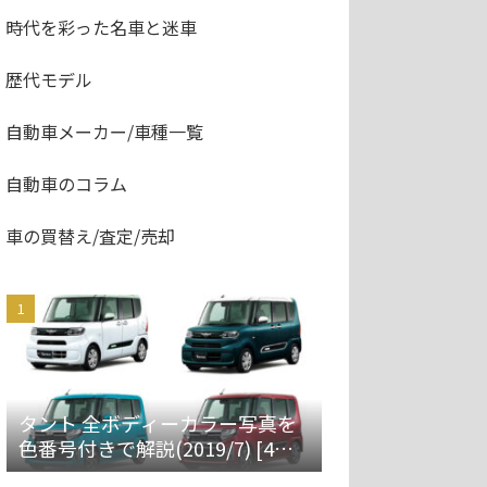
時代を彩った名車と迷車
歴代モデル
自動車メーカー/車種一覧
自動車のコラム
車の買替え/査定/売却
タント 全ボディーカラー写真を
色番号付きで解説(2019/7) [4代
目 LA650S/660S]