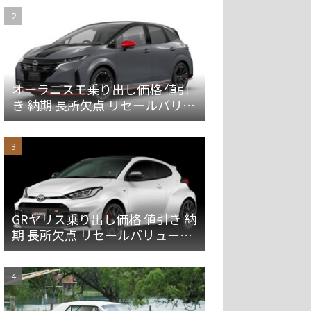
オーラニスモ乗り出し価格 値引
き 納期 長所欠点 リセールバリュ
ーを解説
GRヤリス乗り出し価格 値引き 納
期 長所欠点 リセールバリューを
解説