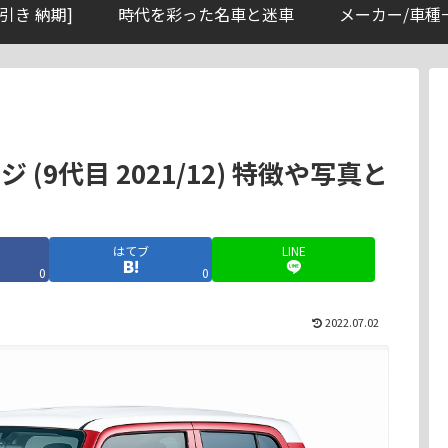
引き 納期]
時代を彩った名車と迷車
メーカー/車種
(9代目 2021/12) 特徴や写真と
はてブ
LINE
0
0
2022.07.02