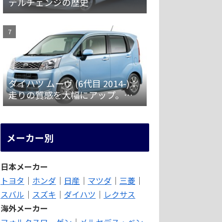
デルチェンジの歴史
ダイハツ ムーヴ (6代目 2014-)：
走りの質感を大幅にアップ。安
全装備を強化 [LA150/160S]
メーカー別
日本メーカー
トヨタ
｜
ホンダ
｜
日産
｜
マツダ
｜
三菱
｜
スバル
｜
スズキ
｜
ダイハツ
｜
レクサス
海外メーカー
フォルクスワーゲン
｜
メルセデス・ベン